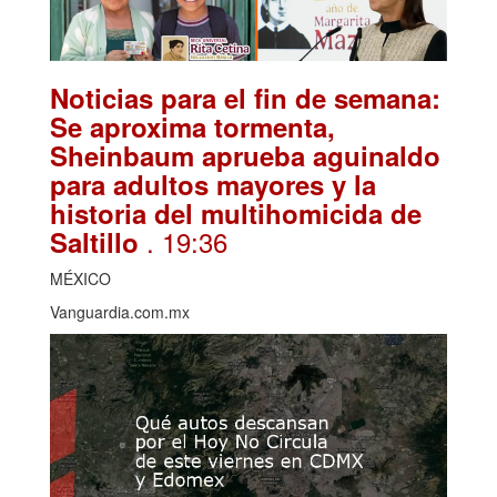
Noticias para el fin de semana:
Se aproxima tormenta,
Sheinbaum aprueba aguinaldo
para adultos mayores y la
historia del multihomicida de
. 19:36
Saltillo
MÉXICO
Vanguardia.com.mx