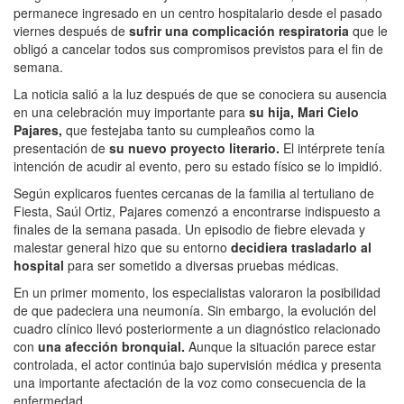
permanece ingresado en un centro hospitalario desde el pasado
viernes después de
sufrir una complicación respiratoria
que le
obligó a cancelar todos sus compromisos previstos para el fin de
semana.
La noticia salió a la luz después de que se conociera su ausencia
en una celebración muy importante para
su hija, Mari Cielo
Pajares,
que festejaba tanto su cumpleaños como la
presentación de
su nuevo proyecto literario.
El intérprete tenía
intención de acudir al evento, pero su estado físico se lo impidió.
Según explicaros fuentes cercanas de la familia al tertuliano de
Fiesta, Saúl Ortiz, Pajares comenzó a encontrarse indispuesto a
finales de la semana pasada. Un episodio de fiebre elevada y
malestar general hizo que su entorno
decidiera trasladarlo al
hospital
para ser sometido a diversas pruebas médicas.
En un primer momento, los especialistas valoraron la posibilidad
de que padeciera una neumonía. Sin embargo, la evolución del
cuadro clínico llevó posteriormente a un diagnóstico relacionado
con
una afección bronquial.
Aunque la situación parece estar
controlada, el actor continúa bajo supervisión médica y presenta
una importante afectación de la voz como consecuencia de la
enfermedad.