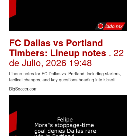
FC Dallas vs Portland
Timbers: Lineup notes
. 22
de Julio, 2026 19:48
Lineup notes for FC Dallas vs. Portland, including starters,
tactical changes, and key questions heading into kickoff.
BigSoccer.com