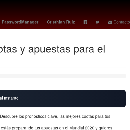
m Caviezel
Nominación
salzburgo fc
PasswordManager
Cristhian Ruiz
Contacto
otas y apuestas para el
al instante
Descubre los pronósticos clave, las mejores cuotas para tus
 estás preparando tus apuestas en el Mundial 2026 y quieres