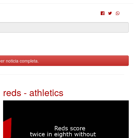
er noticia completa.
reds - athletics