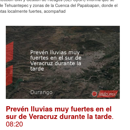
mo de Tehuantepec y zonas de la Cuenca del Papaloapan, donde el
entas localmente fuertes, acompañad
Prevén lluvias muy fuertes en el
.
sur de Veracruz durante la tarde
08:20