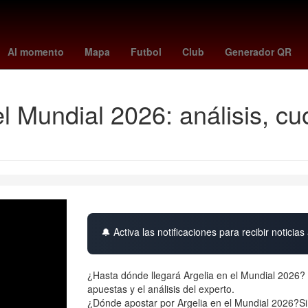
ames
Denuncia
Natalia Jimenez
4 de julio
Centroamérica
Ji
Al momento
Mapa
Futbol
Club
Generador QR
l Mundial 2026: análisis, cu
🔔 Activa las notificaciones para recibir noticias 
¿Hasta dónde llegará Argelia en el Mundial 2026? 
apuestas y el análisis del experto.
¿Dónde apostar por Argelia en el Mundial 2026?Si