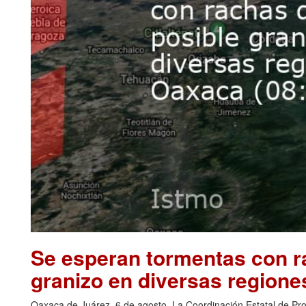
Se esperan tormentas con ra
granizo en diversas regione
Oaxaca de Juárez, 6 de agosto. La Coordinación Estatal de Pr