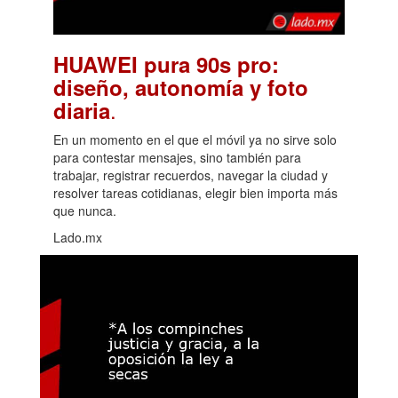
HUAWEI pura 90s pro:
diseño, autonomía y foto
.
diaria
En un momento en el que el móvil ya no sirve solo
para contestar mensajes, sino también para
trabajar, registrar recuerdos, navegar la ciudad y
resolver tareas cotidianas, elegir bien importa más
que nunca.
Lado.mx