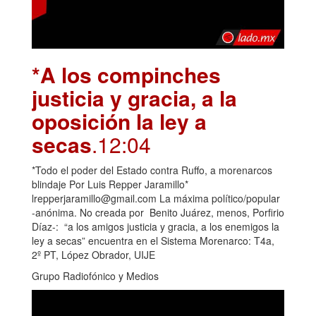
*A los compinches
justicia y gracia, a la
oposición la ley a
secas
.12:04
*Todo el poder del Estado contra Ruffo, a morenarcos
blindaje Por Luis Repper Jaramillo*
lrepperjaramillo@gmail.com La máxima político/popular
-anónima. No creada por Benito Juárez, menos, Porfirio
Díaz-: “a los amigos justicia y gracia, a los enemigos la
ley a secas” encuentra en el Sistema Morenarco: T4a,
2º PT, López Obrador, UIJE
Grupo Radiofónico y Medios