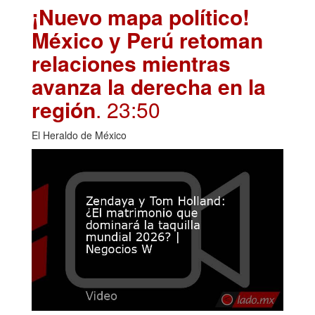
¡Nuevo mapa político!
México y Perú retoman
relaciones mientras
avanza la derecha en la
región
. 23:50
El Heraldo de México