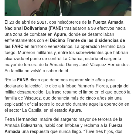
El 23 de abril de 2021, dos helicópteros de la
Fuerza Armada
Nacional Bolivariana (FANB)
trasladaron a 36 efectivos hacia
una zona de combate en
Apure
, donde se desarrollaban
enfrentamientos con el
Décimo Frente de las disidencias de
las FARC
en territorio venezolanos. La operación terminó bajo
fuego. Murieron militares y, entre los sobrevivientes que habrían
alcanzado el punto de control La Charca, estaría el sargento
mayor de tercera de la Armada Danny José Vásquez Hernández.
Su familia no volvió a saber de él.
“En la
FANB
dicen que debemos esperar siete años para
declararlo fallecido”, le dice a Infobae Yanneris Flores, pareja del
militar desaparecido. La frase resume el limbo en el que quedó la
familia de Vásquez, que denuncia más de cinco años sin una
explicación oficial sobre lo ocurrido durante aquella operación en
el sector La Capilla, en el estado
Apure
.
Petra Hernández, madre del sargento mayor de tercera de la
Armada Bolivariana, habló con Infobae y reclama a la
Fuerza
Armada
una respuesta que nunca llegó. “Tuve tres hijos, dos