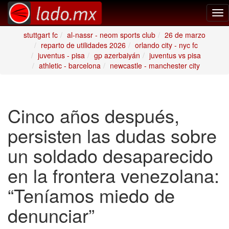
Tog
nav
stuttgart fc
al-nassr - neom sports club
26 de marzo
reparto de utilidades 2026
orlando city - nyc fc
juventus - pisa
gp azerbaiyán
juventus vs pisa
athletic - barcelona
newcastle - manchester city
Cinco años después,
persisten las dudas sobre
un soldado desaparecido
en la frontera venezolana:
“Teníamos miedo de
denunciar”