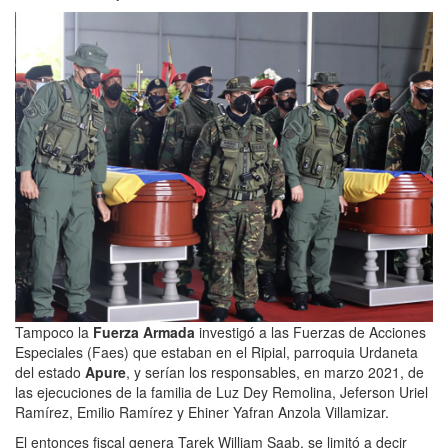
Tampoco la
Fuerza Armada
investigó a las Fuerzas de Acciones
Especiales (Faes) que estaban en el Ripial, parroquia Urdaneta
del estado
Apure
, y serían los responsables, en marzo 2021, de
las ejecuciones de la familia de Luz Dey Remolina, Jeferson Uriel
Ramírez, Emilio Ramírez y Ehiner Yafran Anzola Villamizar.
El entonces fiscal genera Tarek William Saab, se limitó a decir