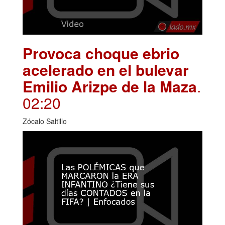
Provoca choque ebrio
acelerado en el bulevar
Emilio Arizpe de la Maza
.
02:20
Zócalo Saltillo