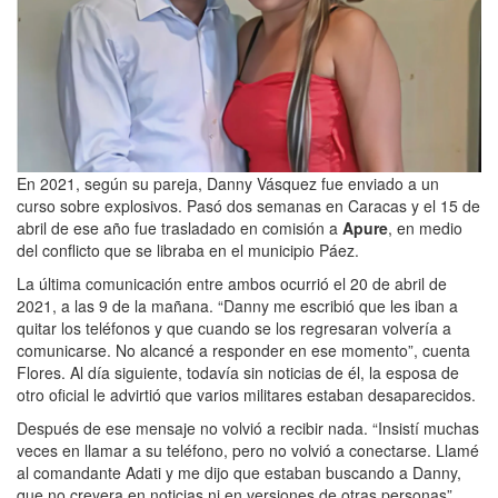
En 2021, según su pareja, Danny Vásquez fue enviado a un
curso sobre explosivos. Pasó dos semanas en Caracas y el 15 de
abril de ese año fue trasladado en comisión a
Apure
, en medio
del conflicto que se libraba en el municipio Páez.
La última comunicación entre ambos ocurrió el 20 de abril de
2021, a las 9 de la mañana. “Danny me escribió que les iban a
quitar los teléfonos y que cuando se los regresaran volvería a
comunicarse. No alcancé a responder en ese momento”, cuenta
Flores. Al día siguiente, todavía sin noticias de él, la esposa de
otro oficial le advirtió que varios militares estaban desaparecidos.
Después de ese mensaje no volvió a recibir nada. “Insistí muchas
veces en llamar a su teléfono, pero no volvió a conectarse. Llamé
al comandante Adati y me dijo que estaban buscando a Danny,
que no creyera en noticias ni en versiones de otras personas”,