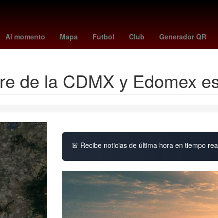
México Suena
Villa Madero
Zapotlán de Juárez
Hernán Corté
Al momento
Mapa
Futbol
Club
Generador QR
ire de la CDMX y Edomex est
🚨 Recibe noticias de última hora en tiempo real