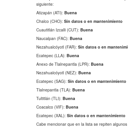
siguiente:
Atizapán (ATI):
Buena
Chalco (CHO):
Sin datos o en mantenimiento
Cuautitlán Izcalli (CUT):
Buena
Naucalpan (FAC):
Buena
Nezahualcóyotl (FAR):
Sin datos o en mantenim
Ecatepec (LLA):
Buena
Anexo de Tlalnepantla (LPR):
Buena
Nezahualcóyotl (NEZ):
Buena
Ecatepec (SAG):
Sin datos o en mantenimiento
Tlalnepantla (TLA):
Buena
Tultitlán (TLI):
Buena
Coacalco (VIF):
Buena
Ecatepec (XAL):
Sin datos o en mantenimiento
Cabe mencionar que en la lista se repiten alguno