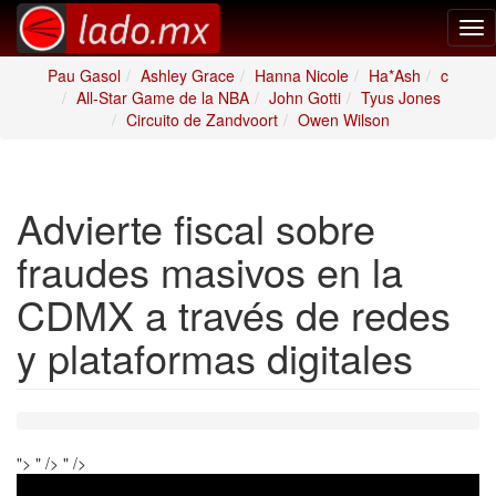
Tog
nav
Pau Gasol
Ashley Grace
Hanna Nicole
Ha*Ash
c
All-Star Game de la NBA
John Gotti
Tyus Jones
Circuito de Zandvoort
Owen Wilson
Advierte fiscal sobre
fraudes masivos en la
CDMX a través de redes
y plataformas digitales
">
" />
" />