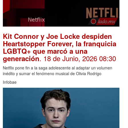
Kit Connor y Joe Locke despiden
Heartstopper Forever, la franquicia
LGBTQ+ que marcó a una
. 18 de Junio, 2026 08:30
generación
Netflix pone fin a la saga adolescente al adaptar un volumen
inédito y sumar el fenómeno musical de Olivia Rodrigo
Infobae