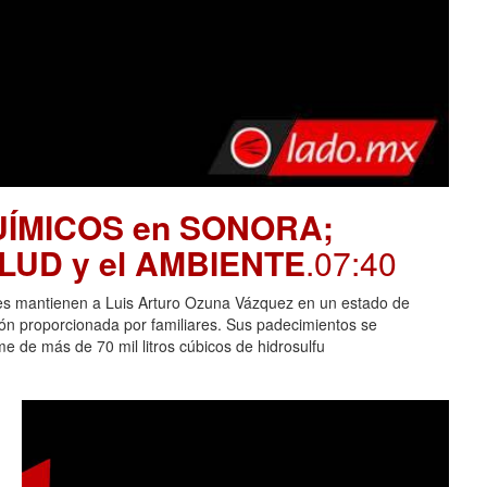
UÍMICOS en SONORA;
SALUD y el AMBIENTE
.07:40
es mantienen a Luis Arturo Ozuna Vázquez en un estado de
ción proporcionada por familiares. Sus padecimientos se
 de más de 70 mil litros cúbicos de hidrosulfu