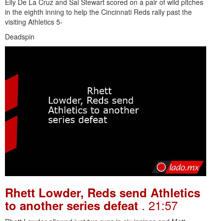
Elly De La Cruz and Sal Stewart scored on a pair of wild pitches
in the eighth inning to help the Cincinnati Reds rally past the
visiting Athletics 5-
Deadspin
Rhett Lowder, Reds send Athletics
. 21:57
to another series defeat