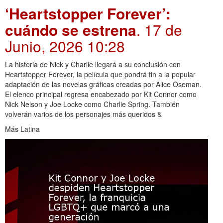
‘Heartstopper Forever’:
cuándo se estrena
. 17 de
Junio, 2026 10:28
La historia de Nick y Charlie llegará a su conclusión con
Heartstopper Forever, la película que pondrá fin a la popular
adaptación de las novelas gráficas creadas por Alice Oseman.
El elenco principal regresa encabezado por Kit Connor como
Nick Nelson y Joe Locke como Charlie Spring. También
volverán varios de los personajes más queridos &
Más Latina