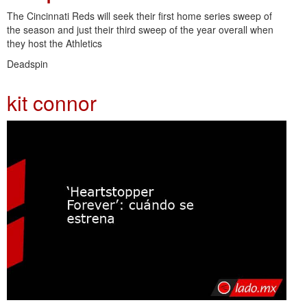
The Cincinnati Reds will seek their first home series sweep of
the season and just their third sweep of the year overall when
they host the Athletics
Deadspin
kit connor