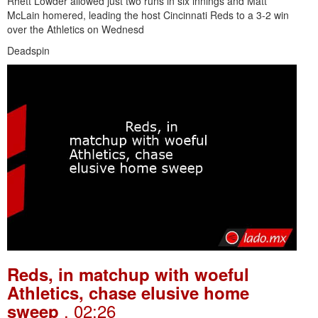
Rhett Lowder allowed just two runs in six innings and Matt
McLain homered, leading the host Cincinnati Reds to a 3-2 win
over the Athletics on Wednesd
Deadspin
Reds, in matchup with woeful
Athletics, chase elusive home
. 02:26
sweep