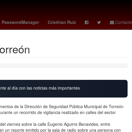
de la República
Desalojo
México
Chihuahua
PasswordManager
Cristhian Ruiz
Contacto
Torreón
nte al día con las noticias más importantes
mentos de la Dirección de Seguridad Pública Municipal de Torreón
urante un recorrido de vigilancia realizado en calles del sector
del viernes sobre la calle Eugenio Aguirre Benavides, entre
an un reporte emitido por la sala de radio sobre una persona con