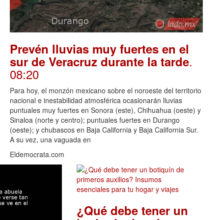
Prevén lluvias muy fuertes en el
.
sur de Veracruz durante la tarde
08:20
Para hoy, el monzón mexicano sobre el noroeste del territorio
nacional e inestabilidad atmosférica ocasionarán lluvias
puntuales muy fuertes en Sonora (este), Chihuahua (oeste) y
Sinaloa (norte y centro); puntuales fuertes en Durango
(oeste); y chubascos en Baja California y Baja California Sur.
A su vez, una vaguada en
Eldemocrata.com
¿Qué debe tener un