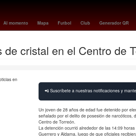
Aguascalientes
Europa League Final
Oficina de la Presidencia 
Al momento
Mapa
Futbol
Club
Generador QR
 de cristal en el Centro de 
📲 Suscríbete a nuestras notificaciones y mante
Un joven de 28 años de edad fue detenido por ele
señalado por el delito de posesión de narcóticos, d
Centro de Torreón.
La detención ocurrió alrededor de las 14:09 horas 
Guerrero y Aldama, luego de que oficiales recibier