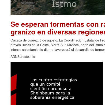
Se esperan tormentas con ra
granizo en diversas regione
Oaxaca de Juárez, 6 de agosto. La Coordinación Estatal de Pr
prevén lluvias en la Costa, Sierra Sur, Mixteca, norte del Ist
intenso calentamiento diurno favorecerá el desarrollo de torm
ADNSureste.info