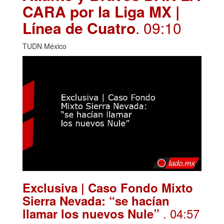
CARA por la Liga MX |
Línea de Cuatro
. 09:10
TUDN México
Exclusiva | Caso Fondo Mixto
Sierra Nevada: “se hacían
. 04:57
llamar los nuevos Nule”