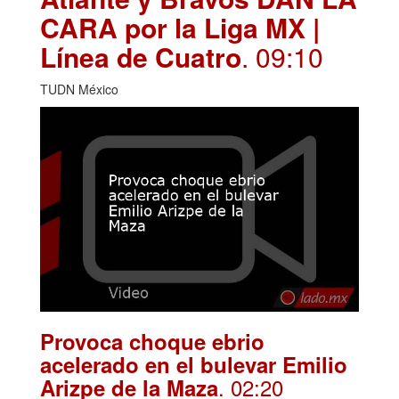
CARA por la Liga MX |
Línea de Cuatro
. 09:10
TUDN México
Provoca choque ebrio
acelerado en el bulevar Emilio
. 02:20
Arizpe de la Maza