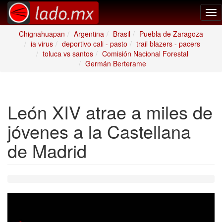
Tog
nav
Chignahuapan
Argentina
Brasil
Puebla de Zaragoza
ia virus
deportivo cali - pasto
trail blazers - pacers
toluca vs santos
Comisión Nacional Forestal
Germán Berterame
León XIV atrae a miles de
jóvenes a la Castellana
de Madrid