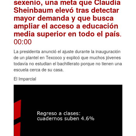
sexenio, una meta que Claudia
Sheinbaum elevó tras detectar
mayor demanda y que busca
ampliar el acceso a educación
.
media superior en todo el país
00:00
La presidenta anunció el ajuste durante la inauguración
de un plantel en Texcoco y explicó que muchos jóvenes
todavía no estudian el bachillerato porque no tienen una
escuela cerca de su casa.
El Imparcial