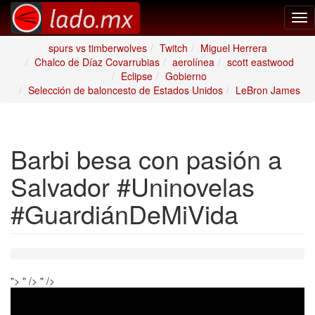
Tog
nav
spurs vs timberwolves
Twitch
Miguel Herrera
Chalco de Díaz Covarrubias
aerolínea
scott eastwood
Eclipse
Gobierno
Selección de baloncesto de Estados Unidos
LeBron James
Barbi besa con pasión a
Salvador #Uninovelas
#GuardiánDeMiVida
">
" />
" />