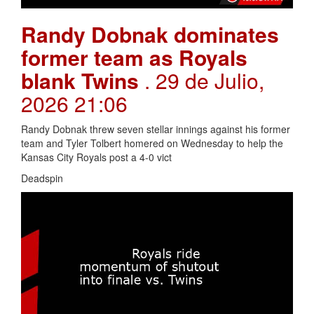
Randy Dobnak dominates
former team as Royals
blank Twins
. 29 de Julio,
2026 21:06
Randy Dobnak threw seven stellar innings against his former
team and Tyler Tolbert homered on Wednesday to help the
Kansas City Royals post a 4-0 vict
Deadspin