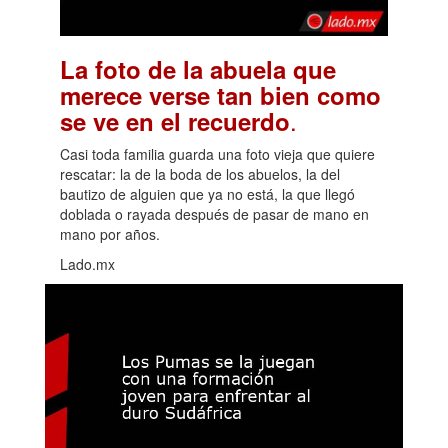
La foto de la abuela que
merece verse tan bien como
.
se ve en el recuerdo
Casi toda familia guarda una foto vieja que quiere
rescatar: la de la boda de los abuelos, la del
bautizo de alguien que ya no está, la que llegó
doblada o rayada después de pasar de mano en
mano por años.
Lado.mx