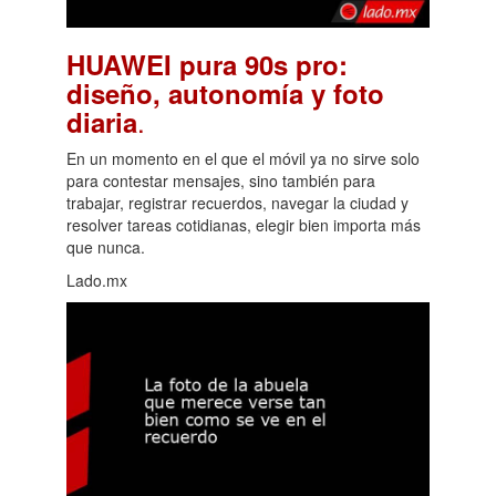
HUAWEI pura 90s pro:
diseño, autonomía y foto
.
diaria
En un momento en el que el móvil ya no sirve solo
para contestar mensajes, sino también para
trabajar, registrar recuerdos, navegar la ciudad y
resolver tareas cotidianas, elegir bien importa más
que nunca.
Lado.mx