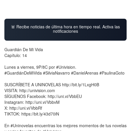
🚨 Recibe noticias de última hora en tiempo real. Activa las
notificaciones
Guardián De Mi Vida
Capítulo: 14
Lunes a viernes, 9P/8C por #Univision.
#GuardiánDeMiVida #SilviaNavarro #DanielArenas #PaulinaGoto
SUSCRÍBETE A UNINOVELAS http://bit.ly/1LxgH0B
VISITA: http://univision.com
SÍGUENOS Facebook: http://uni.vi/VbbEU
Instagram: http://uni.vi/VbbvM
X: http://uni.vi/VbbRf
TIKTOK: https://bit.ly/43d70iN
En #Uninovelas encuentras los mejores momentos de tus novelas