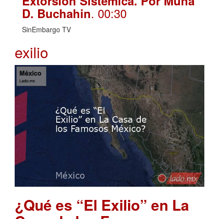
Extorsión Sistémica. Por Muna
. 00:30
D. Buchahin
SinEmbargo TV
exilio
¿Qué es “El Exilio” en La