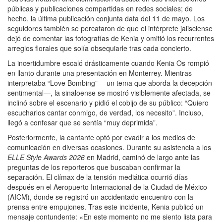
públicas y publicaciones compartidas en redes sociales;
de
hecho, la última publicación conjunta data del 11 de mayo.
Los
seguidores también se percataron de que el intérprete jalisciense
dejó de comentar las fotografías de Kenia y omitió los recurrentes
arreglos florales que solía obsequiarle tras cada concierto.
La incertidumbre escaló drásticamente cuando Kenia Os rompió
en llanto durante una presentación en Monterrey.
Mientras
interpretaba “Love Bombing” —un tema que aborda la decepción
sentimental—, la sinaloense se mostró visiblemente afectada, se
inclinó sobre el escenario y pidió el cobijo de su público: “Quiero
escucharlos cantar conmigo, de verdad, los necesito”.
Incluso,
llegó a confesar que se sentía “muy deprimida”.
Posteriormente, la cantante optó por evadir a los medios de
comunicación en diversas ocasiones.
Durante su asistencia a los
ELLE Style Awards 2026
en Madrid, caminó de largo ante las
preguntas de los reporteros que buscaban confirmar la
separación.
El clímax de la tensión mediática ocurrió días
después en el Aeropuerto Internacional de la Ciudad de México
(AICM), donde se registró un accidentado encuentro con la
prensa entre empujones.
Tras este incidente, Kenia publicó un
mensaje contundente: «En este momento no me siento lista para