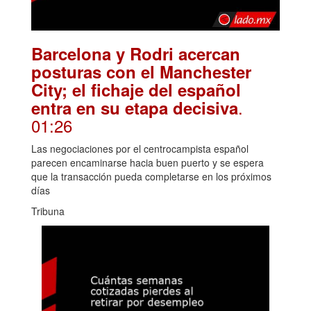
Barcelona y Rodri acercan
posturas con el Manchester
City; el fichaje del español
.
entra en su etapa decisiva
01:26
Las negociaciones por el centrocampista español
parecen encaminarse hacia buen puerto y se espera
que la transacción pueda completarse en los próximos
días
Tribuna