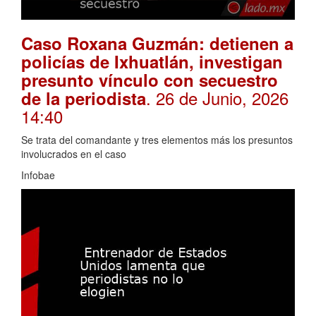
Caso Roxana Guzmán: detienen a
policías de Ixhuatlán, investigan
presunto vínculo con secuestro
. 26 de Junio, 2026
de la periodista
14:40
Se trata del comandante y tres elementos más los presuntos
involucrados en el caso
Infobae