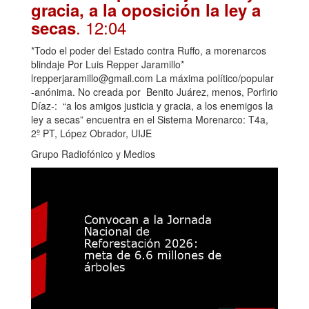
gracia, a la oposición la ley a
. 12:04
secas
*Todo el poder del Estado contra Ruffo, a morenarcos
blindaje Por Luis Repper Jaramillo*
lrepperjaramillo@gmail.com La máxima político/popular
-anónima. No creada por Benito Juárez, menos, Porfirio
Díaz-: “a los amigos justicia y gracia, a los enemigos la
ley a secas” encuentra en el Sistema Morenarco: T4a,
2º PT, López Obrador, UIJE
Grupo Radiofónico y Medios