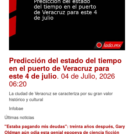
Predicción del estado del tiempo
en el puerto de Veracruz para
. 04 de Julio, 2026
este 4 de julio
06:20
La ciudad de Veracruz se caracteriza por su gran valor
histórico y cultural
Infobae
Últimas noticias
"Estaba pagando mis deudas": treinta años después, Gary
Oldman aún odia esta genial epopeya de ciencia ficción