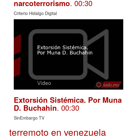
. 00:30
narcoterrorismo
Criterio Hidalgo Digital
Extorsión Sistémica. Por Muna
. 00:30
D. Buchahin
SinEmbargo TV
terremoto en venezuela