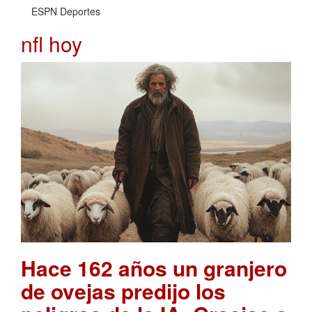
ESPN Deportes
nfl hoy
Hace 162 años un granjero
de ovejas predijo los