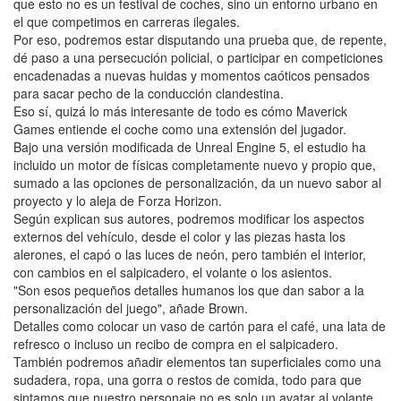
que esto no es un festival de coches, sino un entorno urbano en
el que competimos en carreras ilegales.
Por eso, podremos estar disputando una prueba que, de repente,
dé paso a una persecución policial, o participar en competiciones
encadenadas a nuevas huidas y momentos caóticos pensados
para sacar pecho de la conducción clandestina.
Eso sí, quizá lo más interesante de todo es cómo Maverick
Games entiende el coche como una extensión del jugador.
Bajo una versión modificada de Unreal Engine 5, el estudio ha
incluido un motor de físicas completamente nuevo y propio que,
sumado a las opciones de personalización, da un nuevo sabor al
proyecto y lo aleja de Forza Horizon.
Según explican sus autores, podremos modificar los aspectos
externos del vehículo, desde el color y las piezas hasta los
alerones, el capó o las luces de neón, pero también el interior,
con cambios en el salpicadero, el volante o los asientos.
"Son esos pequeños detalles humanos los que dan sabor a la
personalización del juego", añade Brown.
Detalles como colocar un vaso de cartón para el café, una lata de
refresco o incluso un recibo de compra en el salpicadero.
También podremos añadir elementos tan superficiales como una
sudadera, ropa, una gorra o restos de comida, todo para que
sintamos que nuestro personaje no es solo un avatar al volante,