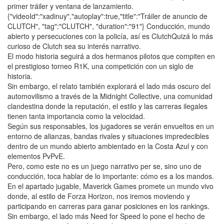
primer tráiler y ventana de lanzamiento.
{"videoId":"xadinuy","autoplay":true,"title":"Tráiler de anuncio de
CLUTCH", "tag":"CLUTCH", "duration":"91"} Conducción, mundo
abierto y persecuciones con la policía, así es ClutchQuizá lo más
curioso de Clutch sea su interés narrativo.
El modo historia seguirá a dos hermanos pilotos que compiten en
el prestigioso torneo R1K, una competición con un siglo de
historia.
Sin embargo, el relato también explorará el lado más oscuro del
automovilismo a través de la Midnight Collective, una comunidad
clandestina donde la reputación, el estilo y las carreras ilegales
tienen tanta importancia como la velocidad.
Según sus responsables, los jugadores se verán envueltos en un
entorno de alianzas, bandas rivales y situaciones impredecibles
dentro de un mundo abierto ambientado en la Costa Azul y con
elementos PvPvE.
Pero, como este no es un juego narrativo per se, sino uno de
conducción, toca hablar de lo importante: cómo es a los mandos.
En el apartado jugable, Maverick Games promete un mundo vivo
donde, al estilo de Forza Horizon, nos iremos moviendo y
participando en carreras para ganar posiciones en los rankings.
Sin embargo, el lado más Need for Speed lo pone el hecho de