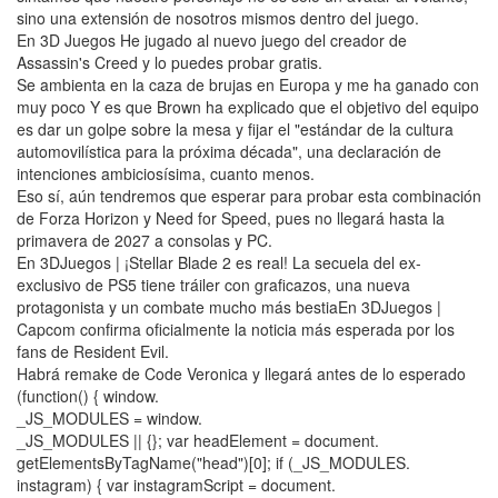
sino una extensión de nosotros mismos dentro del juego.
En 3D Juegos He jugado al nuevo juego del creador de
Assassin's Creed y lo puedes probar gratis.
Se ambienta en la caza de brujas en Europa y me ha ganado con
muy poco Y es que Brown ha explicado que el objetivo del equipo
es dar un golpe sobre la mesa y fijar el "estándar de la cultura
automovilística para la próxima década", una declaración de
intenciones ambiciosísima, cuanto menos.
Eso sí, aún tendremos que esperar para probar esta combinación
de Forza Horizon y Need for Speed, pues no llegará hasta la
primavera de 2027 a consolas y PC.
En 3DJuegos | ¡Stellar Blade 2 es real! La secuela del ex-
exclusivo de PS5 tiene tráiler con graficazos, una nueva
protagonista y un combate mucho más bestiaEn 3DJuegos |
Capcom confirma oficialmente la noticia más esperada por los
fans de Resident Evil.
Habrá remake de Code Veronica y llegará antes de lo esperado
(function() { window.
_JS_MODULES = window.
_JS_MODULES || {}; var headElement = document.
getElementsByTagName("head")[0]; if (_JS_MODULES.
instagram) { var instagramScript = document.