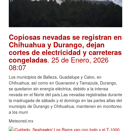
Copiosas nevadas se registran en
Chihuahua y Durango, dejan
cortes de electricidad y carreteras
. 25 de Enero, 2026
congeladas
08:07
Los municipios de Balleza, Guadalupe y Calvo, en
Chihuahua; así como en Guanacevi y Tamazula, Durango,
se quedaron sin energía eléctrica, debido a la intensa
nevada en el Norte del país.Las nevadas registradas durante
la madrugada de sábado y el domingo en las partes altas del
municipio de Durango y Chihuahua, mantienen en monitoreo
a los muni
Meteored.mx