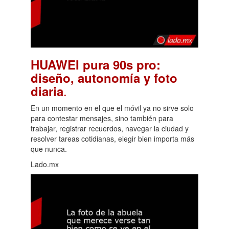
HUAWEI pura 90s pro:
diseño, autonomía y foto
.
diaria
En un momento en el que el móvil ya no sirve solo
para contestar mensajes, sino también para
trabajar, registrar recuerdos, navegar la ciudad y
resolver tareas cotidianas, elegir bien importa más
que nunca.
Lado.mx