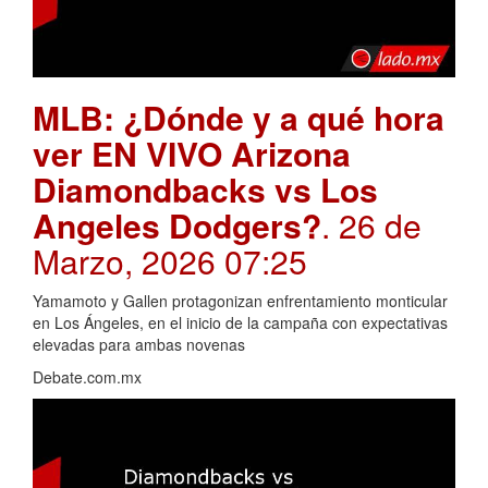
MLB: ¿Dónde y a qué hora
ver EN VIVO Arizona
Diamondbacks vs Los
Angeles Dodgers?
. 26 de
Marzo, 2026 07:25
Yamamoto y Gallen protagonizan enfrentamiento monticular
en Los Ángeles, en el inicio de la campaña con expectativas
elevadas para ambas novenas
Debate.com.mx