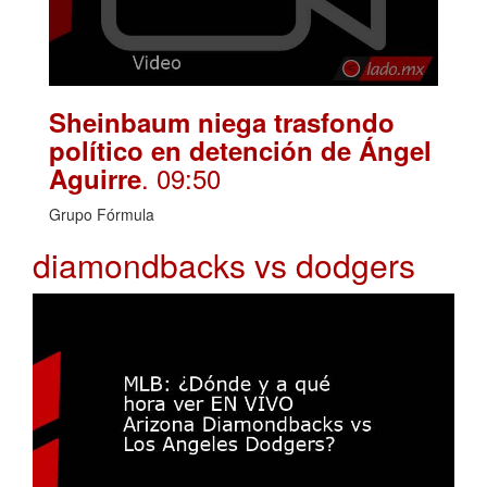
Sheinbaum niega trasfondo
político en detención de Ángel
. 09:50
Aguirre
Grupo Fórmula
diamondbacks vs dodgers