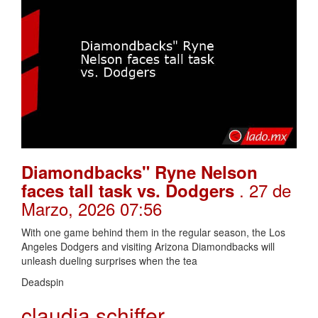
Diamondbacks" Ryne Nelson
. 27 de
faces tall task vs. Dodgers
Marzo, 2026 07:56
With one game behind them in the regular season, the Los
Angeles Dodgers and visiting Arizona Diamondbacks will
unleash dueling surprises when the tea
Deadspin
claudia schiffer