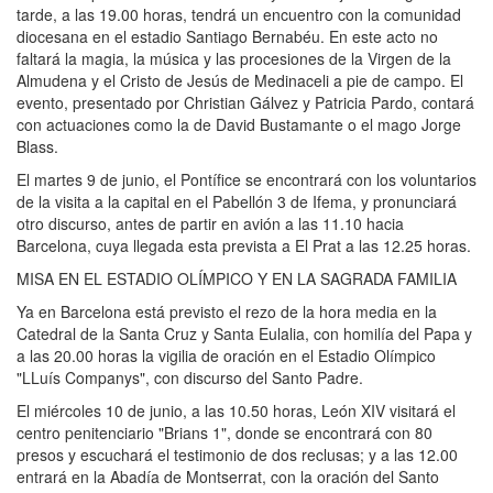
tarde, a las 19.00 horas, tendrá un encuentro con la comunidad
diocesana en el estadio Santiago Bernabéu. En este acto no
faltará la magia, la música y las procesiones de la Virgen de la
Almudena y el Cristo de Jesús de Medinaceli a pie de campo. El
evento, presentado por Christian Gálvez y Patricia Pardo, contará
con actuaciones como la de David Bustamante o el mago Jorge
Blass.
El martes 9 de junio, el Pontífice se encontrará con los voluntarios
de la visita a la capital en el Pabellón 3 de Ifema, y pronunciará
otro discurso, antes de partir en avión a las 11.10 hacia
Barcelona, cuya llegada esta prevista a El Prat a las 12.25 horas.
MISA EN EL ESTADIO OLÍMPICO Y EN LA SAGRADA FAMILIA
Ya en Barcelona está previsto el rezo de la hora media en la
Catedral de la Santa Cruz y Santa Eulalia, con homilía del Papa y
a las 20.00 horas la vigilia de oración en el Estadio Olímpico
"LLuís Companys", con discurso del Santo Padre.
El miércoles 10 de junio, a las 10.50 horas, León XIV visitará el
centro penitenciario "Brians 1", donde se encontrará con 80
presos y escuchará el testimonio de dos reclusas; y a las 12.00
entrará en la Abadía de Montserrat, con la oración del Santo