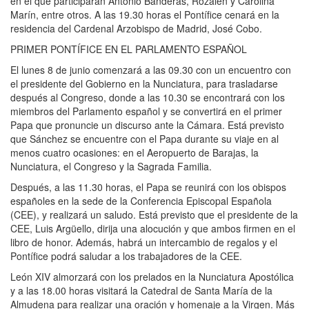
en el que participarán Antonio Banderas, Rozalén y Carolina
Marín, entre otros. A las 19.30 horas el Pontífice cenará en la
residencia del Cardenal Arzobispo de Madrid, José Cobo.
PRIMER PONTÍFICE EN EL PARLAMENTO ESPAÑOL
El lunes 8 de junio comenzará a las 09.30 con un encuentro con
el presidente del Gobierno en la Nunciatura, para trasladarse
después al Congreso, donde a las 10.30 se encontrará con los
miembros del Parlamento español y se convertirá en el primer
Papa que pronuncie un discurso ante la Cámara. Está previsto
que Sánchez se encuentre con el Papa durante su viaje en al
menos cuatro ocasiones: en el Aeropuerto de Barajas, la
Nunciatura, el Congreso y la Sagrada Familia.
Después, a las 11.30 horas, el Papa se reunirá con los obispos
españoles en la sede de la Conferencia Episcopal Española
(CEE), y realizará un saludo. Está previsto que el presidente de la
CEE, Luis Argüello, dirija una alocución y que ambos firmen en el
libro de honor. Además, habrá un intercambio de regalos y el
Pontífice podrá saludar a los trabajadores de la CEE.
León XIV almorzará con los prelados en la Nunciatura Apostólica
y a las 18.00 horas visitará la Catedral de Santa María de la
Almudena para realizar una oración y homenaje a la Virgen. Más