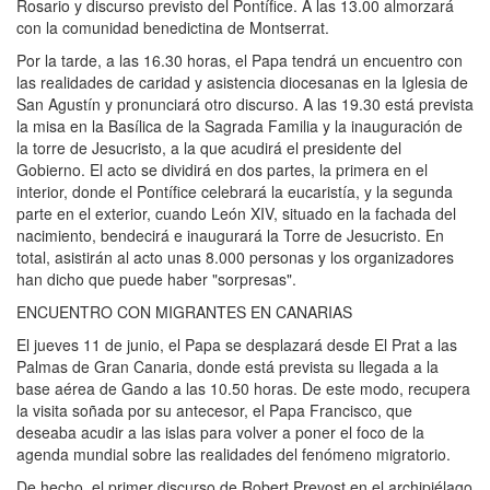
Rosario y discurso previsto del Pontífice. A las 13.00 almorzará
con la comunidad benedictina de Montserrat.
Por la tarde, a las 16.30 horas, el Papa tendrá un encuentro con
las realidades de caridad y asistencia diocesanas en la Iglesia de
San Agustín y pronunciará otro discurso. A las 19.30 está prevista
la misa en la Basílica de la Sagrada Familia y la inauguración de
la torre de Jesucristo, a la que acudirá el presidente del
Gobierno. El acto se dividirá en dos partes, la primera en el
interior, donde el Pontífice celebrará la eucaristía, y la segunda
parte en el exterior, cuando León XIV, situado en la fachada del
nacimiento, bendecirá e inaugurará la Torre de Jesucristo. En
total, asistirán al acto unas 8.000 personas y los organizadores
han dicho que puede haber "sorpresas".
ENCUENTRO CON MIGRANTES EN CANARIAS
El jueves 11 de junio, el Papa se desplazará desde El Prat a las
Palmas de Gran Canaria, donde está prevista su llegada a la
base aérea de Gando a las 10.50 horas. De este modo, recupera
la visita soñada por su antecesor, el Papa Francisco, que
deseaba acudir a las islas para volver a poner el foco de la
agenda mundial sobre las realidades del fenómeno migratorio.
De hecho, el primer discurso de Robert Prevost en el archipiélago