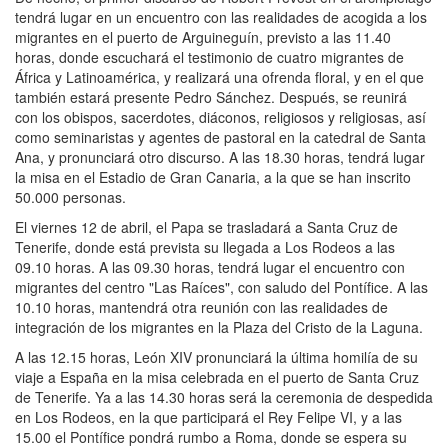
tendrá lugar en un encuentro con las realidades de acogida a los
migrantes en el puerto de Arguineguín, previsto a las 11.40
horas, donde escuchará el testimonio de cuatro migrantes de
África y Latinoamérica, y realizará una ofrenda floral, y en el que
también estará presente Pedro Sánchez. Después, se reunirá
con los obispos, sacerdotes, diáconos, religiosos y religiosas, así
como seminaristas y agentes de pastoral en la catedral de Santa
Ana, y pronunciará otro discurso. A las 18.30 horas, tendrá lugar
la misa en el Estadio de Gran Canaria, a la que se han inscrito
50.000 personas.
El viernes 12 de abril, el Papa se trasladará a Santa Cruz de
Tenerife, donde está prevista su llegada a Los Rodeos a las
09.10 horas. A las 09.30 horas, tendrá lugar el encuentro con
migrantes del centro "Las Raíces", con saludo del Pontífice. A las
10.10 horas, mantendrá otra reunión con las realidades de
integración de los migrantes en la Plaza del Cristo de la Laguna.
A las 12.15 horas, León XIV pronunciará la última homilía de su
viaje a España en la misa celebrada en el puerto de Santa Cruz
de Tenerife. Ya a las 14.30 horas será la ceremonia de despedida
en Los Rodeos, en la que participará el Rey Felipe VI, y a las
15.00 el Pontífice pondrá rumbo a Roma, donde se espera su