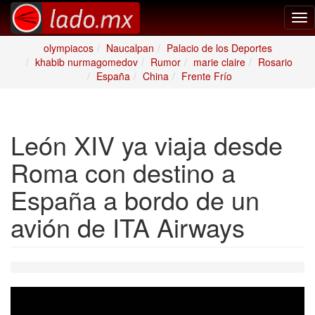
Tog
nav
olympiacos
Naucalpan
Palacio de los Deportes
khabib nurmagomedov
Rumor
marie claire
Rosario
España
China
Frente Frío
León XIV ya viaja desde
Roma con destino a
España a bordo de un
avión de ITA Airways