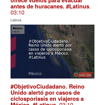
.
antes de huracanes. #Latinus
03:10
Latinus
#ObjetivoCiudadano. Reino
Unido alertó por casos de
ciclosporiasis en viajeros a
. 03:10
México. #Latinus