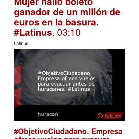
Mujer halló boleto
ganador de un millón de
euros en la basura.
#Latinus
. 03:10
Latinus
#ObjetivoCiudadano. Empresa
ofrece vuelos para evacuar