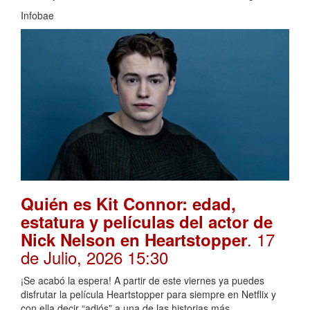
Infobae
Quién es Kit Connor: edad,
estatura y películas del actor de
. 17
Nick Nelson en Heartstopper
de Julio, 2026 15:30
¡Se acabó la espera! A partir de este viernes ya puedes
disfrutar la película Heartstopper para siempre en Netflix y
con ella decir “adiós” a una de las historias más