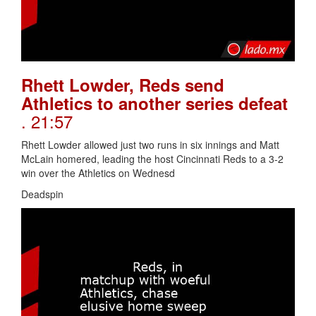
Rhett Lowder, Reds send
Athletics to another series defeat
. 21:57
Rhett Lowder allowed just two runs in six innings and Matt
McLain homered, leading the host Cincinnati Reds to a 3-2
win over the Athletics on Wednesd
Deadspin