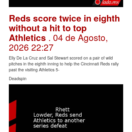
Reds score twice in eighth
without a hit to top
Athletics
. 04 de Agosto,
2026 22:27
Elly De La Cruz and Sal Stewart scored on a pair of wild
pitches in the eighth inning to help the Cincinnati Reds rally
past the visiting Athletics 5-
Deadspin