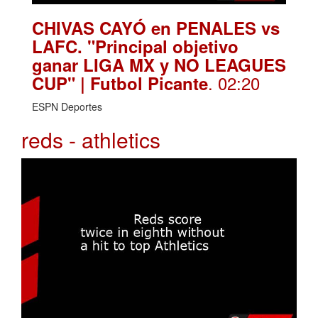
CHIVAS CAYÓ en PENALES vs
LAFC. "Principal objetivo
ganar LIGA MX y NO LEAGUES
. 02:20
CUP" | Futbol Picante
ESPN Deportes
reds - athletics