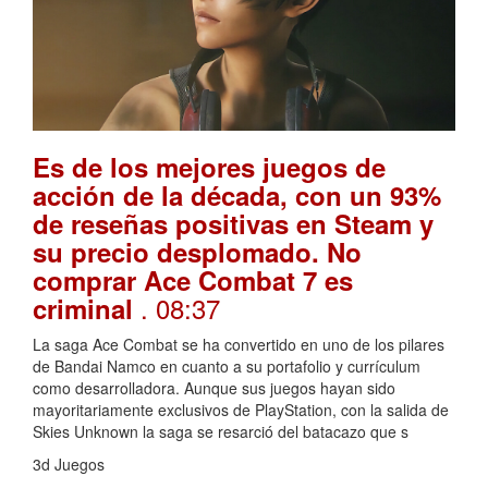
Es de los mejores juegos de
acción de la década, con un 93%
de reseñas positivas en Steam y
su precio desplomado. No
comprar Ace Combat 7 es
. 08:37
criminal
La saga Ace Combat se ha convertido en uno de los pilares
de Bandai Namco en cuanto a su portafolio y currículum
como desarrolladora. Aunque sus juegos hayan sido
mayoritariamente exclusivos de PlayStation, con la salida de
Skies Unknown la saga se resarció del batacazo que s
3d Juegos