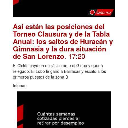
Así están las posiciones del
Torneo Clausura y de la Tabla
Anual: los saltos de Huracán y
Gimnasia y la dura situación
. 17:20
de San Lorenzo
El Ciclón cayó en el clásico ante el Globo y quedó
relegado. El Lobo le ganó a Barracas y escaló a los
primeros puestos de la zona B
Infobae