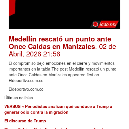
Medellín rescató un punto ante
. 02 de
Once Caldas en Manizales
Abril, 2026 21:56
El compromiso dejó emociones en el cierre y movimientos
importantes en la tabla.The post Medellín rescató un punto
ante Once Caldas en Manizales appeared first on
Eldeportivo.com.co.
Eldeportivo.com.co
Últimas noticias
VERSUS ¬ Periodistas analizan qué conduce a Trump a
generar odio contra la migración
El discurso de Trump