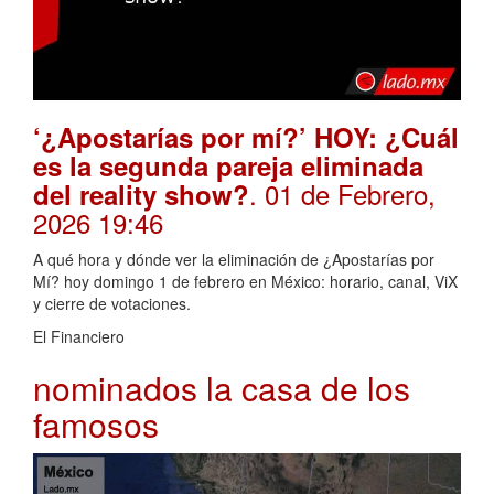
‘¿Apostarías por mí?’ HOY: ¿Cuál
es la segunda pareja eliminada
. 01 de Febrero,
del reality show?
2026 19:46
A qué hora y dónde ver la eliminación de ¿Apostarías por
Mí? hoy domingo 1 de febrero en México: horario, canal, ViX
y cierre de votaciones.
El Financiero
nominados la casa de los
famosos