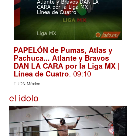
PAPELÓN de Pumas, Atlas y
Pachuca... Atlante y Bravos
DAN LA CARA por la Liga MX |
. 09:10
Línea de Cuatro
TUDN México
el idolo