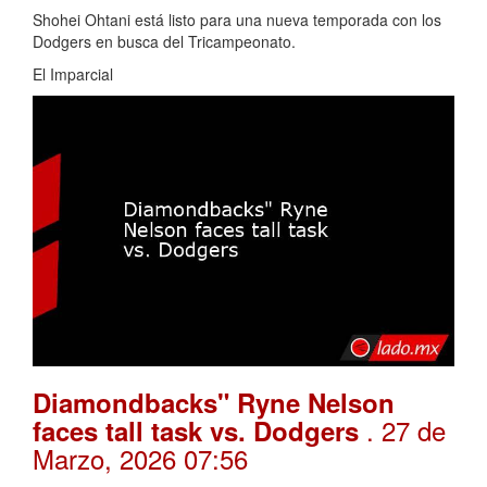
Shohei Ohtani está listo para una nueva temporada con los
Dodgers en busca del Tricampeonato.
El Imparcial
Diamondbacks" Ryne Nelson
. 27 de
faces tall task vs. Dodgers
Marzo, 2026 07:56