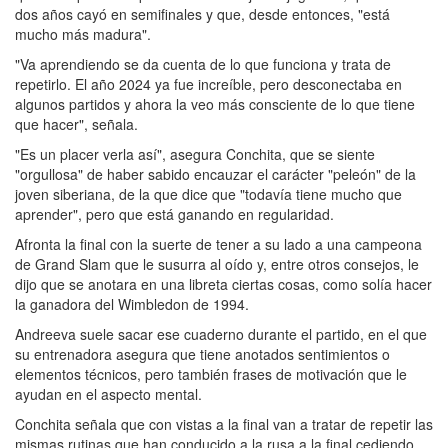
dos años cayó en semifinales y que, desde entonces, "está
mucho más madura".
"Va aprendiendo se da cuenta de lo que funciona y trata de
repetirlo. El año 2024 ya fue increíble, pero desconectaba en
algunos partidos y ahora la veo más consciente de lo que tiene
que hacer", señala.
"Es un placer verla así", asegura Conchita, que se siente
"orgullosa" de haber sabido encauzar el carácter "peleón" de la
joven siberiana, de la que dice que "todavía tiene mucho que
aprender", pero que está ganando en regularidad.
Afronta la final con la suerte de tener a su lado a una campeona
de Grand Slam que le susurra al oído y, entre otros consejos, le
dijo que se anotara en una libreta ciertas cosas, como solía hacer
la ganadora del Wimbledon de 1994.
Andreeva suele sacar ese cuaderno durante el partido, en el que
su entrenadora asegura que tiene anotados sentimientos o
elementos técnicos, pero también frases de motivación que le
ayudan en el aspecto mental.
Conchita señala que con vistas a la final van a tratar de repetir las
mismas rutinas que han conducido a la rusa a la final cediendo