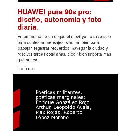
HUAWEI pura 90s pro:
diseño, autonomía y foto
.
diaria
En un momento en el que el móvil ya no sirve solo
para contestar mensajes, sino también para
trabajar, registrar recuerdos, navegar la ciudad y
resolver tareas cotidianas, elegir bien importa más
que nunca.
Lado.mx