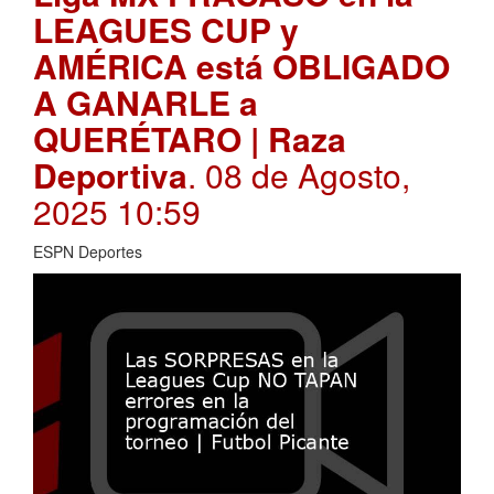
LEAGUES CUP y
AMÉRICA está OBLIGADO
A GANARLE a
QUERÉTARO | Raza
Deportiva
. 08 de Agosto,
2025 10:59
ESPN Deportes