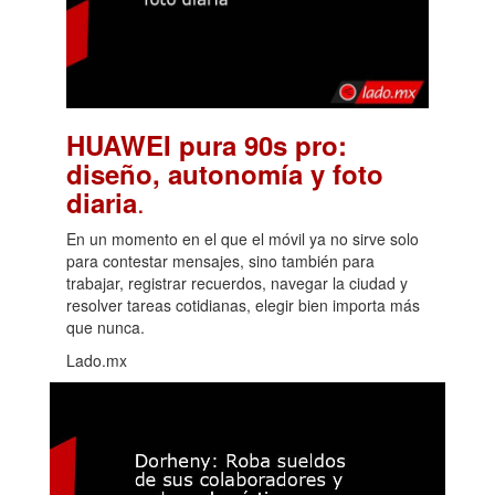
HUAWEI pura 90s pro:
diseño, autonomía y foto
.
diaria
En un momento en el que el móvil ya no sirve solo
para contestar mensajes, sino también para
trabajar, registrar recuerdos, navegar la ciudad y
resolver tareas cotidianas, elegir bien importa más
que nunca.
Lado.mx