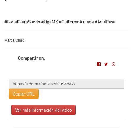
#PortalClaroSports #LigaMX #GuillermoAlmada #AquíPasa
Marca Claro
Compartir en:
Copiar URL
Ver más información del video