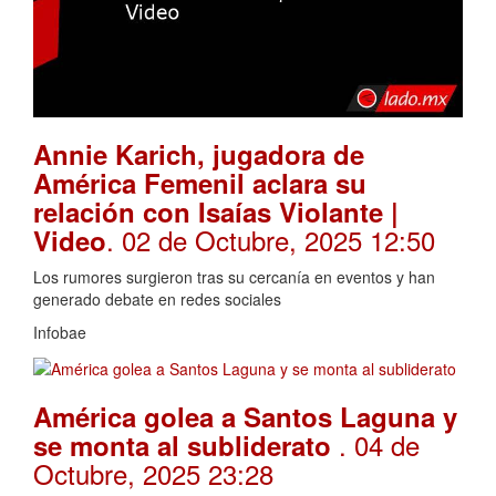
Annie Karich, jugadora de
América Femenil aclara su
relación con Isaías Violante |
. 02 de Octubre, 2025 12:50
Video
Los rumores surgieron tras su cercanía en eventos y han
generado debate en redes sociales
Infobae
América golea a Santos Laguna y
. 04 de
se monta al subliderato
Octubre, 2025 23:28