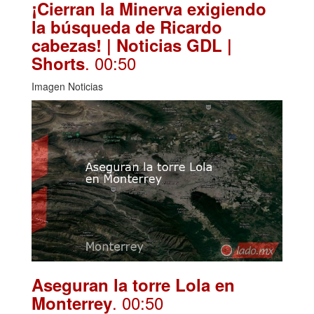
¡Cierran la Minerva exigiendo
la búsqueda de Ricardo
cabezas! | Noticias GDL |
. 00:50
Shorts
Imagen Noticias
Aseguran la torre Lola en
. 00:50
Monterrey