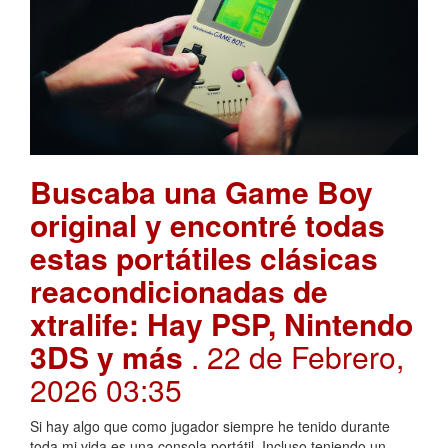
Buscaba una Game Boy
original y encontré todas
estas portátiles clásicas
reacondicionadas de
xtralife: Hay PSP, Nintendo
3DS y más
. 22 de Febrero,
2026 03:35
Si hay algo que como jugador siempre he tenido durante
toda mi vida es una consola portátil. Incluso teniendo un