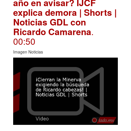
año en avisar? IJCF
explica demora | Shorts |
Noticias GDL con
Ricardo Camarena
.
00:50
Imagen Noticias