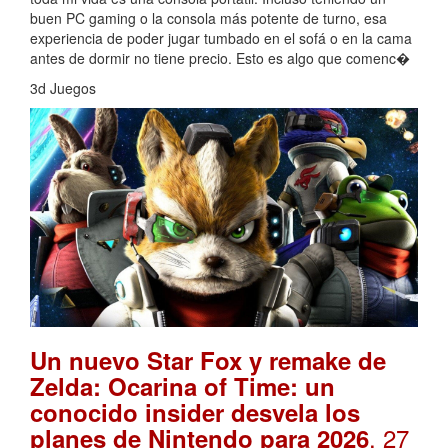
buen PC gaming o la consola más potente de turno, esa
experiencia de poder jugar tumbado en el sofá o en la cama
antes de dormir no tiene precio. Esto es algo que comenc�
3d Juegos
Un nuevo Star Fox y remake de
Zelda: Ocarina of Time: un
conocido insider desvela los
. 27
planes de Nintendo para 2026