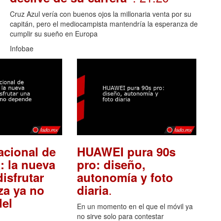
Cruz Azul vería con buenos ojos la millonaria venta por su
capitán, pero el mediocampista mantendría la esperanza de
cumplir su sueño en Europa
Infobae
acional de
HUAWEI pura 90s
: la nueva
pro: diseño,
isfrutar
autonomía y foto
.
za ya no
diaria
el
En un momento en el que el móvil ya
no sirve solo para contestar