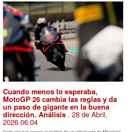
Cuando menos lo esperaba,
MotoGP 26 cambia las reglas y da
un paso de gigante en la buena
. 28 de Abril,
dirección. Análisis
2026 06:04
Cada vez que encaro el análisis de un videojuego de Milestone