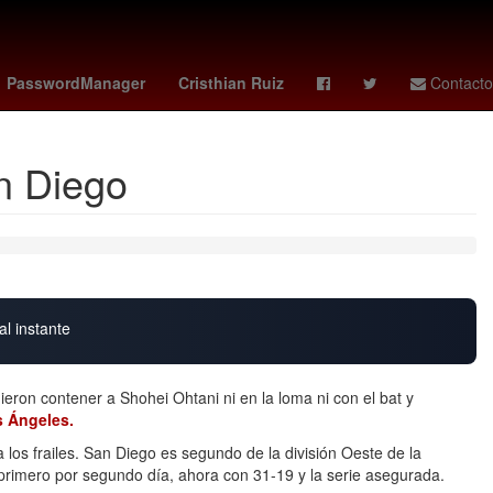
zo
Antoine Griezmann
México
HBO
PasswordManager
Cristhian Ruiz
Contacto
n Diego
al instante
ieron contener a Shohei Ohtani ni en la loma ni con el bat y
 Ángeles.
 los frailes. San Diego es segundo de la división Oeste de la
rimero por segundo día, ahora con 31-19 y la serie asegurada.