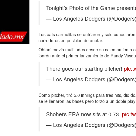
Tonight’s Photo of the Game present
— Los Angeles Dodgers (@Dodgers
Los bats carmelitas se enfriaron y solo conectaron
corredores en posición de anotar.
Ohtani movió multitudes desde su calentamiento co
jonrón ante el primer lanzamiento de Randy Vásque
There goes our starting pitcher!
pic.
— Los Angeles Dodgers (@Dodgers
Como pitcher, tiró 5.0 innings para tres hits, dio d
se le llenaron las bases pero forzó a un doble play
Shohei's ERA now sits at 0.73.
pic.t
— Los Angeles Dodgers (@Dodgers