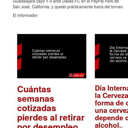
Guadalajara cayó 1-0 ante Dallas FC en el PayPal Park de
San José, California, y quedó prácticamente fuera del torneo
El Informador
Cuántas
Día Intern
la Cerveza
semanas
forma de d
cotizadas
una cerve
pierdes al retirar
depende d
.
alcohol.
por desempleo
.