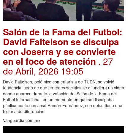
Salón de la Fama del Futbol:
David Faitelson se disculpa
con Joserra y se convierte
en el foco de atención
. 27
de Abril, 2026 19:05
David Faitelson, polémico comentarista de TUDN, se volvió
tendencia luego de que en redes sociales se difundiera un video
donde aparece durante la votación del Salón de la Fama del
Futbol Internacional, en un momento en que se disculpaba
públicamente con José Ramón Fernández, con quien tiene una
historia de diferencias.
Vanguardia.com.mx