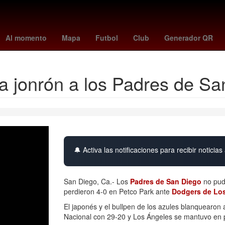
Germán Berterame
Rogelio Funes Mori
mexico vs
26 de mar
Al momento
Mapa
Futbol
Club
Generador QR
a jonrón a los Padres de Sa
🔔 Activa las notificaciones para recibir noticias 
San Diego, Ca.- Los
Padres de San Diego
no pud
perdieron 4-0 en Petco Park ante
Dodgers de Los
El japonés y el bullpen de los azules blanquearon a
Nacional con 29-20 y Los Ángeles se mantuvo en p