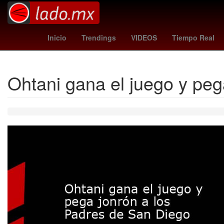
Empresa
Star Wars
toluca vs santos
Inicio
Trendings
VIDEOS
Tiempo Real
Ohtani gana el juego y peg