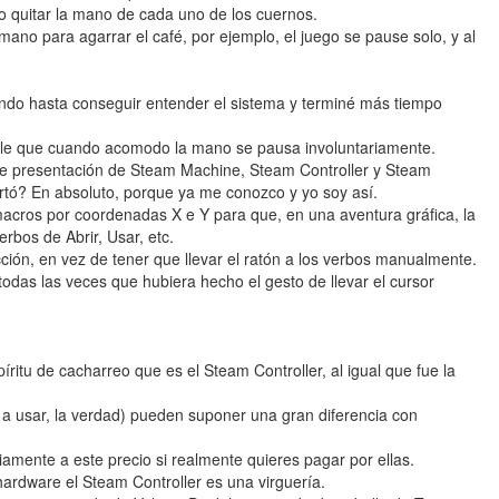
 o quitar la mano de cada uno de los cuernos.
 mano para agarrar el café, por ejemplo, el juego se pause solo, y al
ando hasta conseguir entender el sistema y terminé más tiempo
nsible que cuando acomodo la mano se pausa involuntariamente.
ler de presentación de Steam Machine, Steam Controller y Steam
rtó? En absoluto, porque ya me conozco y yo soy así.
acros por coordenadas X e Y para que, en una aventura gráfica, la
rbos de Abrir, Usar, etc.
acción, en vez de tener que llevar el ratón a los verbos manualmente.
odas las veces que hubiera hecho el gesto de llevar el cursor
ritu de cacharreo que es el Steam Controller, al igual que fue la
s a usar, la verdad) pueden suponer una gran diferencia con
riamente a este precio si realmente quieres pagar por ellas.
ardware el Steam Controller es una virguería.