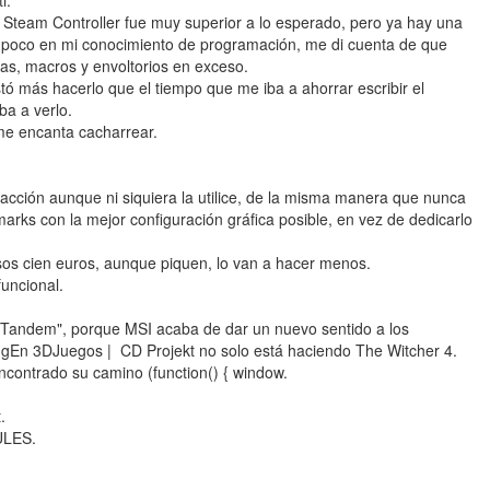
i.
Steam Controller fue muy superior a lo esperado, pero ya hay una
poco en mi conocimiento de programación, me di cuenta de que
s, macros y envoltorios en exceso.
tó más hacerlo que el tiempo que me iba a ahorrar escribir el
ba a verlo.
me encanta cacharrear.
acción aunque ni siquiera la utilice, de la misma manera que nunca
ks con la mejor configuración gráfica posible, en vez de dedicarlo
sos cien euros, aunque piquen, lo van a hacer menos.
uncional.
Tandem", porque MSI acaba de dar un nuevo sentido a los
En 3DJuegos | CD Projekt no solo está haciendo The Witcher 4.
ncontrado su camino (function() { window.
.
ULES.