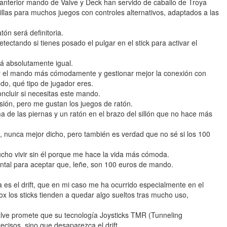
el anterior mando de Valve y Deck han servido de caballo de Troya
llas para muchos juegos con controles alternativos, adaptados a las
ón será definitoria.
ctando si tienes posado el pulgar en el stick para activar el
rá absolutamente igual.
ar el mando más cómodamente y gestionar mejor la conexión con
odo, qué tipo de jugador eres.
ncluir si necesitas este mando.
sión, pero me gustan los juegos de ratón.
de las piernas y un ratón en el brazo del sillón que no hace más
 nunca mejor dicho, pero también es verdad que no sé si los 100
cho vivir sin él porque me hace la vida más cómoda.
ntal para aceptar que, leñe, son 100 euros de mando.
 es el drift, que en mi caso me ha ocurrido especialmente en el
x los sticks tienden a quedar algo sueltos tras mucho uso,
alve promete que su tecnología Joysticks TMR (Tunneling
cisos, sino que desaparezca el drift.