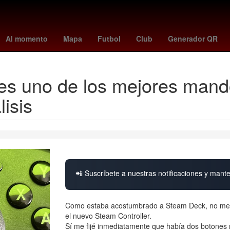
de marzo
Dólar estadounidense
China
Cielo
partidos de leag
Al momento
Mapa
Futbol
Club
Generador QR
es uno de los mejores mando
isis
📲 Suscríbete a nuestras notificaciones y mante
Como estaba acostumbrado a Steam Deck, no me so
el nuevo Steam Controller.
Sí me fijé inmediatamente que había dos botones