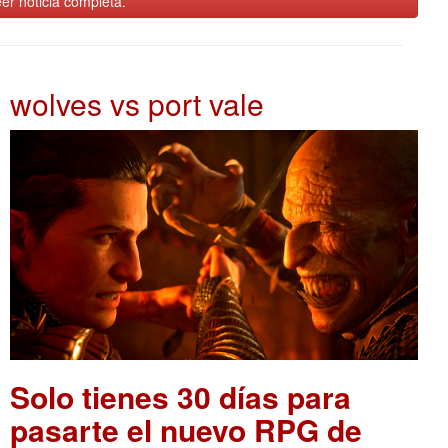
er noticia completa.
wolves vs port vale
Solo tienes 30 días para
pasarte el nuevo RPG de