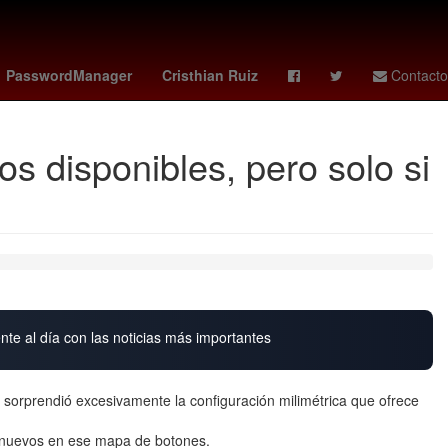
ues cup
manchester city vs
OTAN
Santiago Giménez
PasswordManager
Cristhian Ruiz
Contacto
s disponibles, pero solo si
nte al día con las noticias más importantes
rprendió excesivamente la configuración milimétrica que ofrece
 nuevos en ese mapa de botones.