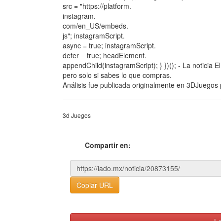
src = "https://platform.
instagram.
com/en_US/embeds.
js"; instagramScript.
async = true; instagramScript.
defer = true; headElement.
appendChild(instagramScript); } })(); - La noticia
pero solo si sabes lo que compras.
Análisis fue publicada originalmente en 3DJuegos 
3d Juegos
Compartir en:
Copiar URL