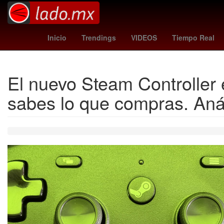
wolves vs port vale
Selección de fútbol de Irlanda
27 
Inicio
Trendings
VIDEOS
Tiempo Real
El nuevo Steam Controller 
sabes lo que compras. Anál