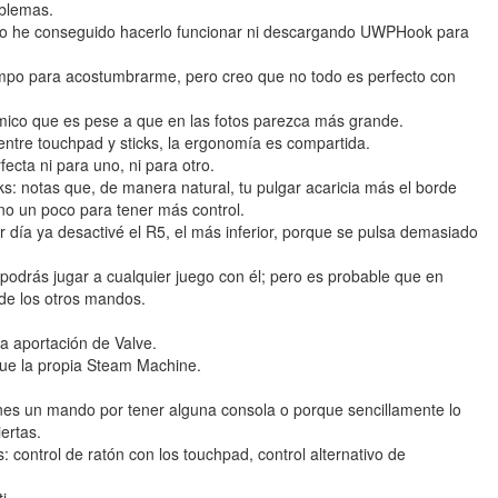
blemas.
, no he conseguido hacerlo funcionar ni descargando UWPHook para
empo para acostumbrarme, pero creo que no todo es perfecto con
mico que es pese a que en las fotos parezca más grande.
entre touchpad y sticks, la ergonomía es compartida.
ecta ni para uno, ni para otro.
ks: notas que, de manera natural, tu pulgar acaricia más el borde
mano un poco para tener más control.
r día ya desactivé el R5, el más inferior, porque se pulsa demasiado
odrás jugar a cualquier juego con él; pero es probable que en
de los otros mandos.
ma aportación de Valve.
que la propia Steam Machine.
enes un mando por tener alguna consola o porque sencillamente lo
ertas.
 control de ratón con los touchpad, control alternativo de