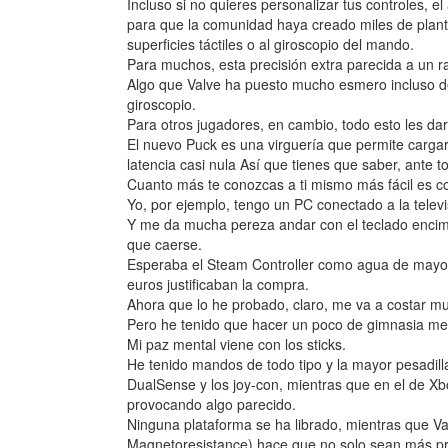
Incluso si no quieres personalizar tus controles, 
para que la comunidad haya creado miles de planti
superficies táctiles o al giroscopio del mando.
Para muchos, esta precisión extra parecida a un rat
Algo que Valve ha puesto mucho esmero incluso dete
giroscopio.
Para otros jugadores, en cambio, todo esto les da
El nuevo Puck es una virguería que permite carg
latencia casi nula Así que tienes que saber, ante t
Cuanto más te conozcas a ti mismo más fácil es co
Yo, por ejemplo, tengo un PC conectado a la televi
Y me da mucha pereza andar con el teclado encima 
que caerse.
Esperaba el Steam Controller como agua de mayo,
euros justificaban la compra.
Ahora que lo he probado, claro, me va a costar mu
Pero he tenido que hacer un poco de gimnasia me
Mi paz mental viene con los sticks.
He tenido mandos de todo tipo y la mayor pesadilla
DualSense y los joy-con, mientras que en el de Xbo
provocando algo parecido.
Ninguna plataforma se ha librado, mientras que V
Magnetoresistance) hace que no solo sean más pre