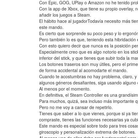
Con Epic, GOG, UPlay o Amazon no he tenido pro
Con la app de Xbox, que tiene su propio overlay
añadir los juegos a Steam.
El hábito hace al jugadorTodavía necesito más ti
este mando.
Es cierto que sorprende su poco peso y lo ergonó
Pero también lo es que, teniendo esta hibridación 
Con esto quiero decir que nunca es la posición perf
Especialmente creo que es algo notorio en los stic
inferior del stick, y que tienes que subir toda la 
Los botones traseros son muy útiles, pero el prime
de forma accidental al acomodarte el mando.
Cuando te acostumbras no hay problema, claro, y p
algunos géneros desafiantes, siga usando alguno 
Al menos por el momento.
En definitiva, el Steam Controller es una grandísi
Para muchos, quizá, sea incluso más importante 
Pero no me voy a cansar de repetirlo.
Tienes que saber a lo que vienes, porque si ya ti
compraste, tienes las funciones necesarias ya cubi
Este mando es especial sobre todo para tres cosas:
giroscopio y personalización extrema de botones.