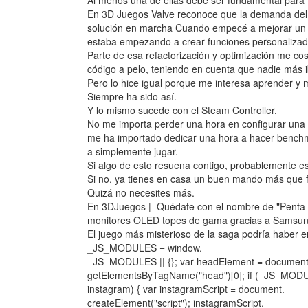
Al menos una de ellas debe ser fundamental para t
En 3D Juegos Valve reconoce que la demanda del 
solución en marcha Cuando empecé a mejorar un 
estaba empezando a crear funciones personalizada
Parte de esa refactorización y optimización me cos
código a pelo, teniendo en cuenta que nadie más i
Pero lo hice igual porque me interesa aprender y 
Siempre ha sido así.
Y lo mismo sucede con el Steam Controller.
No me importa perder una hora en configurar una 
me ha importado dedicar una hora a hacer benchmar
a simplemente jugar.
Si algo de esto resuena contigo, probablemente e
Si no, ya tienes en casa un buen mando más que f
Quizá no necesites más.
En 3DJuegos | Quédate con el nombre de "Penta 
monitores OLED topes de gama gracias a Samsung
El juego más misterioso de la saga podría haber e
_JS_MODULES = window.
_JS_MODULES || {}; var headElement = document
getElementsByTagName("head")[0]; if (_JS_MOD
instagram) { var instagramScript = document.
createElement("script"); instagramScript.