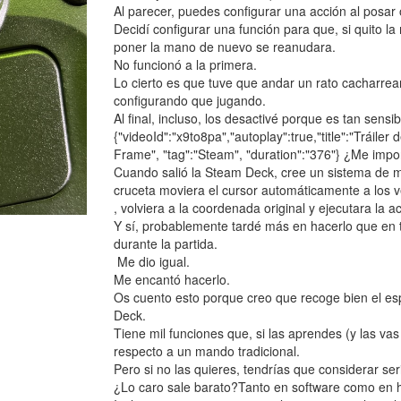
Al parecer, puedes configurar una acción al posar
Decidí configurar una función para que, si quito la
poner la mano de nuevo se reanudara.
No funcionó a la primera.
Lo cierto es que tuve que andar un rato cacharre
configurando que jugando.
Al final, incluso, los desactivé porque es tan se
{"videoId":"x9to8pa","autoplay":true,"title":"Trái
Frame", "tag":"Steam", "duration":"376"} ¿Me impo
Cuando salió la Steam Deck, cree un sistema de m
cruceta moviera el cursor automáticamente a los ve
, volviera a la coordenada original y ejecutara la 
Y sí, probablemente tardé más en hacerlo que en t
durante la partida.
Me dio igual.
Me encantó hacerlo.
Os cuento esto porque creo que recoge bien el espí
Deck.
Tiene mil funciones que, si las aprendes (y las va
respecto a un mando tradicional.
Pero si no las quieres, tendrías que considerar se
¿Lo caro sale barato?Tanto en software como en h