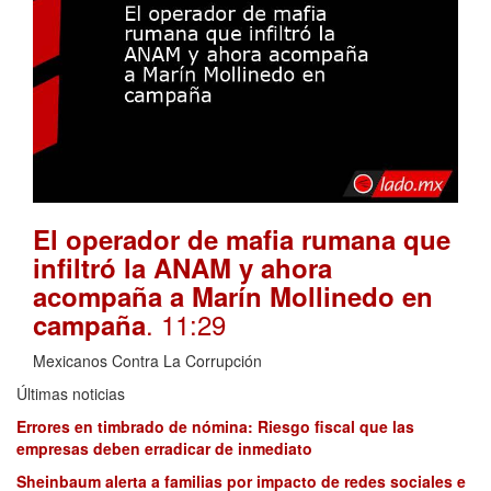
El operador de mafia rumana que
infiltró la ANAM y ahora
acompaña a Marín Mollinedo en
. 11:29
campaña
Mexicanos Contra La Corrupción
Últimas noticias
Errores en timbrado de nómina: Riesgo fiscal que las
empresas deben erradicar de inmediato
Sheinbaum alerta a familias por impacto de redes sociales e