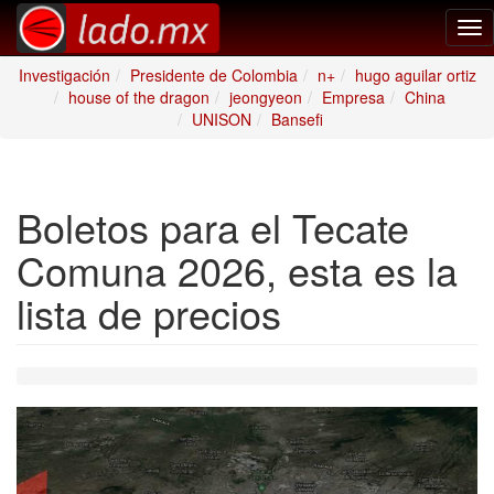
Tog
nav
Investigación
Presidente de Colombia
n+
hugo aguilar ortiz
house of the dragon
jeongyeon
Empresa
China
UNISON
Bansefi
Boletos para el Tecate
Comuna 2026, esta es la
lista de precios