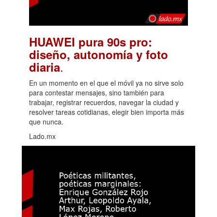
HUAWEI pura 90s pro:
diseño, autonomía y foto
.
diaria
En un momento en el que el móvil ya no sirve solo
para contestar mensajes, sino también para
trabajar, registrar recuerdos, navegar la ciudad y
resolver tareas cotidianas, elegir bien importa más
que nunca.
Lado.mx