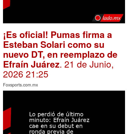
¡Es oficial! Pumas firma a
Esteban Solari como su
nuevo DT, en reemplazo de
Efraín Juárez
. 21 de Junio,
2026 21:25
Foxsports.com.mx