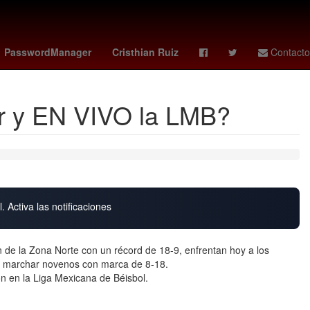
gold
memo schutz
tormenta genevieve
florence pugh
PasswordManager
Cristhian Ruiz
Contacto
er y EN VIVO la LMB?
. Activa las notificaciones
 de la Zona Norte con un récord de 18-9, enfrentan hoy a los
 al marchar novenos con marca de 8-18.
n en la Liga Mexicana de Béisbol.