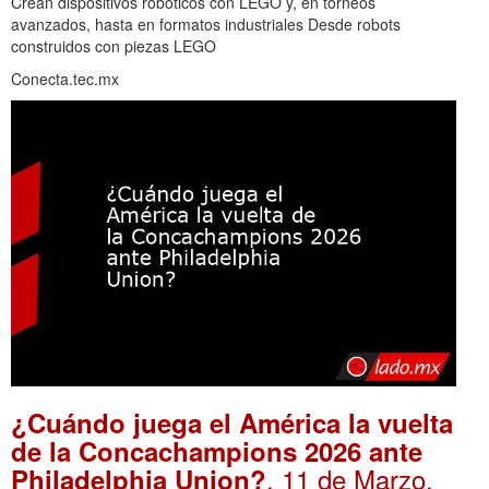
Crean dispositivos robóticos con LEGO y, en torneos
avanzados, hasta en formatos industriales Desde robots
construidos con piezas LEGO
Conecta.tec.mx
¿Cuándo juega el América la vuelta
de la Concachampions 2026 ante
. 11 de Marzo,
Philadelphia Union?