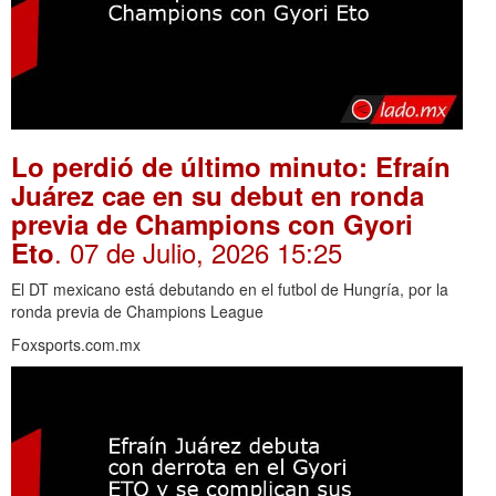
Lo perdió de último minuto: Efraín
Juárez cae en su debut en ronda
previa de Champions con Gyori
. 07 de Julio, 2026 15:25
Eto
El DT mexicano está debutando en el futbol de Hungría, por la
ronda previa de Champions League
Foxsports.com.mx