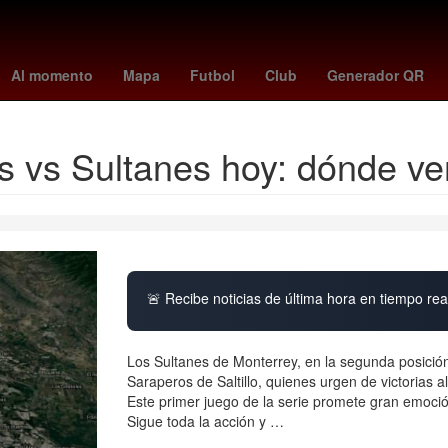
ema la casa de los famosos
luna llena de ciervo
luciano darderi
Al momento
Mapa
Futbol
Club
Generador QR
s vs Sultanes hoy: dónde v
🚨 Recibe noticias de última hora en tiempo real
Los Sultanes de Monterrey, en la segunda posición
Saraperos de Saltillo, quienes urgen de victorias
Este primer juego de la serie promete gran emoció
Sigue toda la acción y …