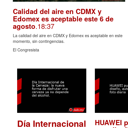
Calidad del aire en CDMX y
Edomex es aceptable este 6 de
.18:37
agosto
La calidad del aire en CDMX y Edomex es aceptable en este
momento, sin contingencias.
El Congresista
Día Internacional
HUAWEI p