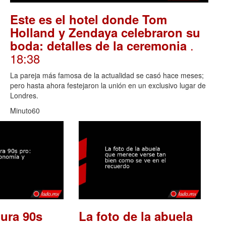
Este es el hotel donde Tom
Holland y Zendaya celebraron su
.
boda: detalles de la ceremonia
18:38
La pareja más famosa de la actualidad se casó hace meses;
pero hasta ahora festejaron la unión en un exclusivo lugar de
Londres.
Minuto60
ura 90s
La foto de la abuela