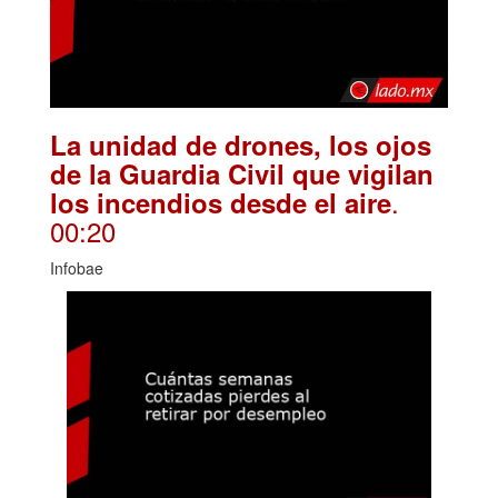
La unidad de drones, los ojos
de la Guardia Civil que vigilan
.
los incendios desde el aire
00:20
Infobae