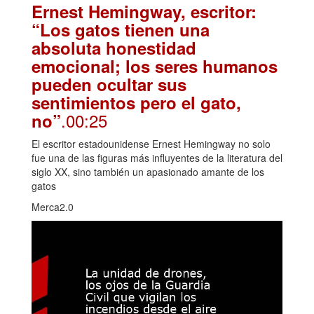
Ernest Hemingway, escritor:
“Los gatos tienen una
absoluta honestidad
emocional; los seres humanos
pueden ocultar sus
sentimientos pero el gato,
.00:25
no”
El escritor estadounidense Ernest Hemingway no solo
fue una de las figuras más influyentes de la literatura del
siglo XX, sino también un apasionado amante de los
gatos
Merca2.0