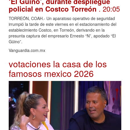
‘El Güino’, durante despliegue
. 20:05
policial en Costco Torreón
TORREÓN, COAH.- Un aparatoso operativo de seguridad
irrumpió la tarde de este viernes en el estacionamiento del
establecimiento Costco, en Torreón, derivando en la
presunta captura del empresario Ernesto “N”, apodado “El
Güino”.
Vanguardia.com.mx
votaciones la casa de los
famosos mexico 2026