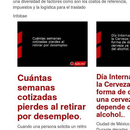
una diversidad de factores como son los costos de referencia,
impuestos y la logística para el traslado
Infobae
Cuántas
Día Intern
la Cerveza
semanas
forma de d
cotizadas
una cerve
pierdes al retirar
depende d
.
alcohol.
por desempleo
.
Ciudad de México,
Cuando una persona solicita un retiro
Durante décadas, 