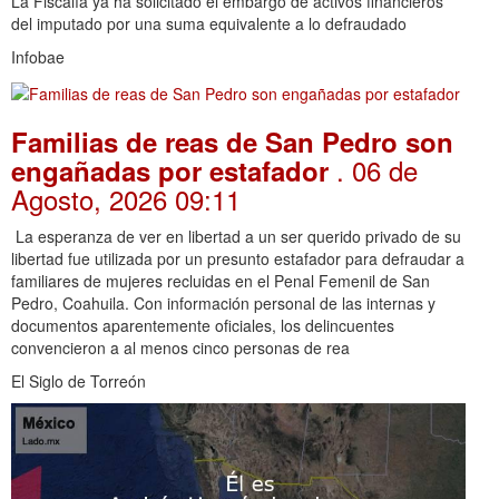
La Fiscalía ya ha solicitado el embargo de activos financieros
del imputado por una suma equivalente a lo defraudado
Infobae
Familias de reas de San Pedro son
. 06 de
engañadas por estafador
Agosto, 2026 09:11
La esperanza de ver en libertad a un ser querido privado de su
libertad fue utilizada por un presunto estafador para defraudar a
familiares de mujeres recluidas en el Penal Femenil de San
Pedro, Coahuila. Con información personal de las internas y
documentos aparentemente oficiales, los delincuentes
convencieron a al menos cinco personas de rea
El Siglo de Torreón