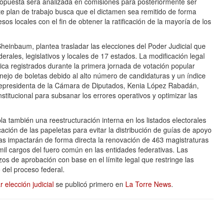
 propuesta será analizada en comisiones para posteriormente ser
te plan de trabajo busca que el dictamen sea remitido de forma
os locales con el fin de obtener la ratificación de la mayoría de los
 Sheinbaum, plantea trasladar las elecciones del Poder Judicial que
erales, legislativos y locales de 17 estados. La modificación legal
ca registrados durante la primera jornada de votación popular
anejo de boletas debido al alto número de candidaturas y un índice
vicepresidenta de la Cámara de Diputados, Kenia López Rabadán,
stitucional para subsanar los errores operativos y optimizar las
la también una reestructuración interna en los listados electorales
icación de las papeletas para evitar la distribución de guías de apoyo
ivas impactarán de forma directa la renovación de 463 magistraturas
 mil cargos del fuero común en las entidades federativas. Las
s de aprobación con base en el límite legal que restringe las
o del proceso federal.
elección judicial
se publicó primero en
La Torre News
.