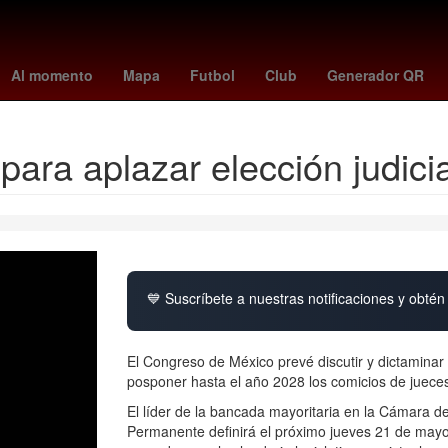
te
hidemasa morita
Rusia
kosovo - suiza
suspension de clase
Al momento
Mapa
Futbol
Club
Generador QR
ara aplazar elección judicia
💙 Suscríbete a nuestras notificaciones y obtén 
El Congreso de México prevé discutir y dictaminar
posponer hasta el año 2028 los comicios de juece
El líder de la bancada mayoritaria en la Cámara d
Permanente definirá el próximo jueves 21 de mayo 