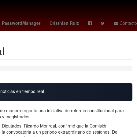
s 10 de noviembre
Ridley Scott
Jorge Messi
PasswordManager
Cristhian Ruiz
Contacto
l
noticias en tiempo real
 de manera urgente una iniciativa de reforma constitucional para
s y magistrados.
e Diputados, Ricardo Monreal, confirmó que la Comisión
la convocatoria a un periodo extraordinario de sesiones. De