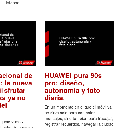
Infobae
acional de
HUAWEI pura 90s
: la nueva
pro: diseño,
isfrutar
autonomía y foto
.
za ya no
diaria
el
En un momento en el que el móvil ya
no sirve solo para contestar
mensajes, sino también para trabajar,
 junio 2026.-
registrar recuerdos, navegar la ciudad
hablar de cerveza