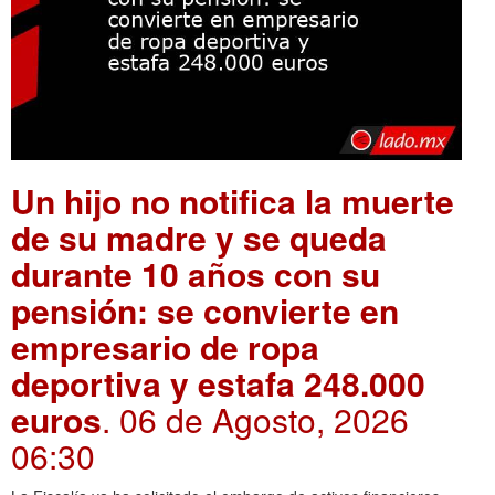
Un hijo no notifica la muerte
de su madre y se queda
durante 10 años con su
pensión: se convierte en
empresario de ropa
deportiva y estafa 248.000
euros
. 06 de Agosto, 2026
06:30