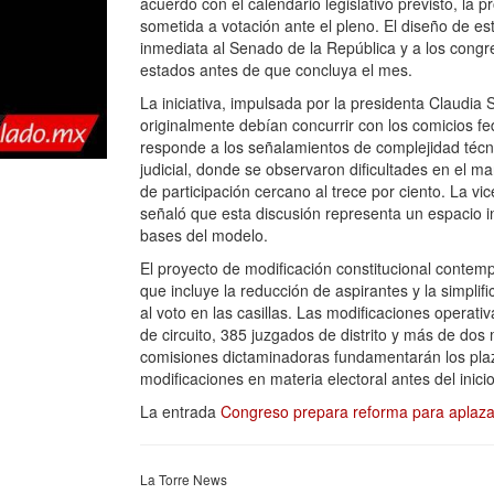
acuerdo con el calendario legislativo previsto, la
sometida a votación ante el pleno. El diseño de es
inmediata al Senado de la República y a los congres
estados antes de que concluya el mes.
La iniciativa, impulsada por la presidenta Claudia
originalmente debían concurrir con los comicios fed
responde a los señalamientos de complejidad técni
judicial, donde se observaron dificultades en el m
de participación cercano al trece por ciento. La 
señaló que esta discusión representa un espacio in
bases del modelo.
El proyecto de modificación constitucional contemp
que incluye la reducción de aspirantes y la simplif
al voto en las casillas. Las modificaciones operat
de circuito, 385 juzgados de distrito y más de dos
comisiones dictaminadoras fundamentarán los plazo
modificaciones en materia electoral antes del inici
La entrada
Congreso prepara reforma para aplazar 
La Torre News