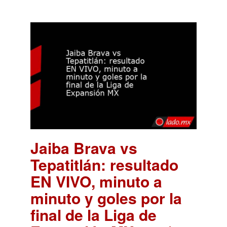
Jaiba Brava vs
Tepatitlán: resultado
EN VIVO, minuto a
minuto y goles por la
final de la Liga de