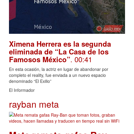
Ximena Herrera es la segunda
eliminada de “La Casa de los
. 00:41
Famosos México”
En esta ocasión, la actriz en lugar de abandonar por
completo el reality, fue enviada a un nuevo espacio
denominado “El Exilio”
El Informador
rayban meta