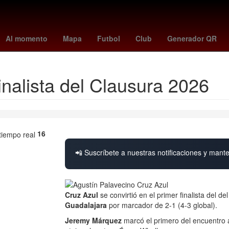
rra
remo - santos
Selección de fútbol de Costa de Marfil
Kheira 
Al momento
Mapa
Futbol
Club
Generador QR
inalista del Clausura 2026
16
📲 Suscríbete a nuestras notificaciones y mante
Cruz Azul
se convirtió en el primer finalista del de
Guadalajara
por marcador de 2-1 (4-3 global).
Jeremy Márquez
marcó el primero del encuentro 