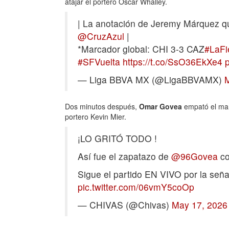
atajar el portero Óscar Whalley.
| La anotación de Jeremy Márquez qu
@CruzAzul
|
*Marcador global: CHI 3-3 CAZ
#LaFi
#SFVuelta
https://t.co/SsO36EkXe4
— Liga BBVA MX (@LigaBBVAMX)
Dos minutos después,
Omar Govea
empató el marc
portero Kevin Mier.
¡LO GRITÓ TODO !
Así fue el zapatazo de
@96Govea
co
Sigue el partido EN VIVO por la señ
pic.twitter.com/06vmY5coOp
— CHIVAS (@Chivas)
May 17, 2026