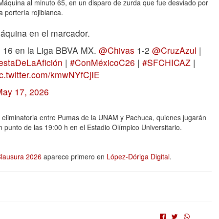
Máquina al minuto 65, en un disparo de zurda que fue desviado por
 portería rojiblanca.
Máquina en el marcador.
l 16 en la Liga BBVA MX.
@Chivas
1-2
@CruzAzul
|
estaDeLaAfición
|
#ConMéxicoC26
|
#SFCHICAZ
|
ic.twitter.com/kmwNYfCjIE
May 17, 2026
la eliminatoria entre Pumas de la UNAM y Pachuca, quienes jugarán
punto de las 19:00 h en el Estadio Olímpico Universitario.
 Clausura 2026
aparece primero en
López-Dóriga Digital
.