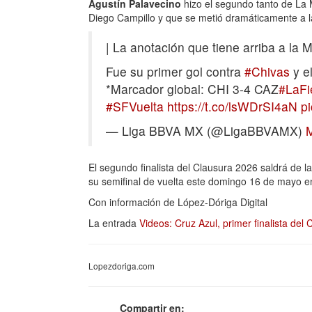
Agustín Palavecino
hizo el segundo tanto de La 
Diego Campillo y que se metió dramáticamente a la
| La anotación que tiene arriba a la 
Fue su primer gol contra
#Chivas
y e
*Marcador global: CHI 3-4 CAZ
#LaFi
#SFVuelta
https://t.co/lsWDrSI4aN
p
— Liga BBVA MX (@LigaBBVAMX)
El segundo finalista del Clausura 2026 saldrá de 
su semifinal de vuelta este domingo 16 de mayo en 
Con información de López-Dóriga Digital
La entrada
Videos: Cruz Azul, primer finalista del
Lopezdoriga.com
Compartir en: