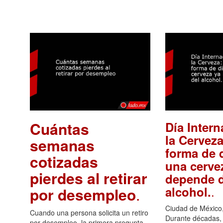
Cuántas
Día Intern
la Cerveza
semanas
forma de d
cotizadas
una cerve
pierdes al retirar
depende d
.
alcohol.
por desempleo
.
Ciudad de México,
Cuando una persona solicita un retiro
Durante décadas, 
por desempleo, la primera pregunta