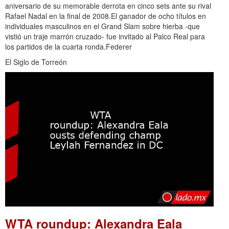
aniversario de su memorable derrota en cinco sets ante su rival
Rafael Nadal en la final de 2008.El ganador de ocho títulos en
individuales masculinos en el Grand Slam sobre hierba -que
vistió un traje marrón cruzado- fue invitado al Palco Real para
los partidos de la cuarta ronda.Federer
El Siglo de Torreón
WTA roundup: Alexandra Eala