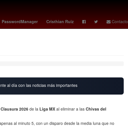
Hamraoui
precio del dólar hoy
España
HBO
PasswordManager
Cristhian Ruiz
Contacto
nte al día con las noticias más importantes
l
Clausura 2026
de la
Liga MX
al eliminar a las
Chivas del
apenas al minuto 5, con un disparo desde la media luna que no