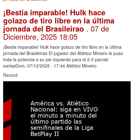
¡Bestia imparable! Hulk hace
golazo de tiro libre en la última
. 07 de
jornada del Brasileirao
Diciembre, 2025 18:05
¡Bestia imparable! Hulk hace golazo de tiro libre en la última
jornada del Brasileirao El jugador del Atlético Mineiro le puso
toda la potencia a su pie izquierdo para el 2-0 parcial
eariasDom, 07/12/2025 - 17:44 Atlético Mineiro
Record