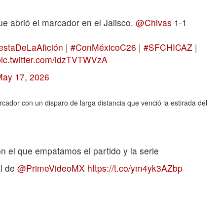
e abrió el marcador en el Jalisco.
@Chivas
1-1
estaDeLaAfición
|
#ConMéxicoC26
|
#SFCHICAZ
|
pic.twitter.com/ldzTVTWVzA
May 17, 2026
ador con un disparo de larga distancia que venció la estirada del
n el que empatamos el partido y la serie
al de
@PrimeVideoMX
https://t.co/ym4yk3AZbp