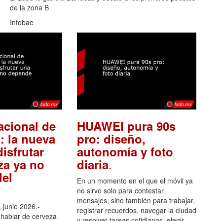
de la zona B
Infobae
acional de
HUAWEI pura 90s
: la nueva
pro: diseño,
isfrutar
autonomía y foto
.
za ya no
diaria
el
En un momento en el que el móvil ya
no sirve solo para contestar
mensajes, sino también para trabajar,
 junio 2026.-
registrar recuerdos, navegar la ciudad
hablar de cerveza
y resolver tareas cotidianas, elegir