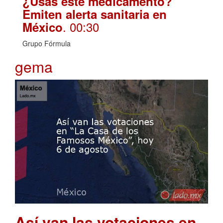
¿Usas este medicamento?
Emiten alerta sanitaria en
. 00:30
México
Grupo Fórmula
gema
Así van las votaciones en