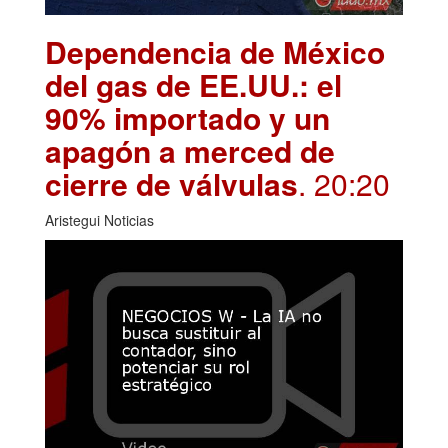
Dependencia de México
del gas de EE.UU.: el
90% importado y un
apagón a merced de
cierre de válvulas
. 20:20
Aristegui Noticias