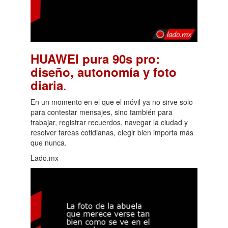
HUAWEI pura 90s pro:
diseño, autonomía y foto
.
diaria
En un momento en el que el móvil ya no sirve solo
para contestar mensajes, sino también para
trabajar, registrar recuerdos, navegar la ciudad y
resolver tareas cotidianas, elegir bien importa más
que nunca.
Lado.mx