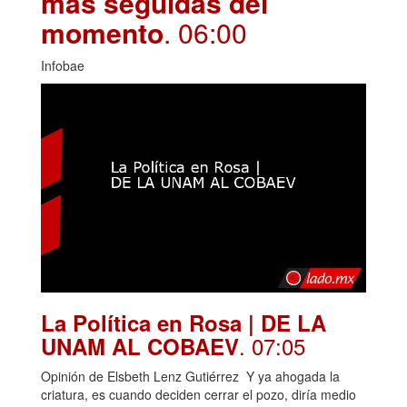
más seguidas del
momento
. 06:00
Infobae
La Política en Rosa | DE LA
. 07:05
UNAM AL COBAEV
Opinión de Elsbeth Lenz Gutiérrez Y ya ahogada la
criatura, es cuando deciden cerrar el pozo, diría medio