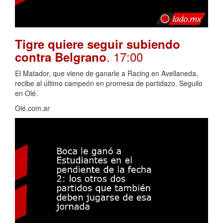
Tigre quiere seguir subiendo
. 17:00
contra Belgrano
El Matador, que viene de ganarle a Racing en Avellaneda,
recibe al último campeón en promesa de partidazo. Seguilo
en Olé.
Olé.com.ar