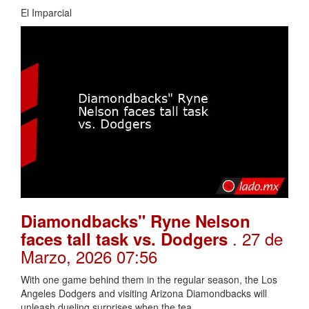
El Imparcial
Diamondbacks" Ryne Nelson
. 27 de
faces tall task vs. Dodgers
Marzo, 2026 07:56
With one game behind them in the regular season, the Los
Angeles Dodgers and visiting Arizona Diamondbacks will
unleash dueling surprises when the tea