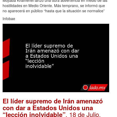
Mojtaba Khamenei lanzó una dura advertencia en medio de las
hostilidades en Medio Oriente. Más temprano, se informó que
no aparecerá en público “hasta que la situación se normalice”
Infobae
El líder supremo de Irán amenazó
con dar a Estados Unidos una
. 18 de Julio,
“lección inolvidable”