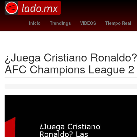
hidemasa morita
magic - bucks
suspension de 
Inicio
Trendings
VIDEOS
Tiempo Real
¿Juega Cristiano Ronaldo?
AFC Champions League 2