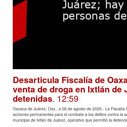
Desarticula Fiscalía de Oax
venta de droga en Ixtlán de
detenidas
. 12:59
Oaxaca de Juárez, Oax., a 06 de agosto de 2026.- La Fiscalía
acciones permanentes para el combate a los delitos contra la 
municipio de Ixtlán de Juárez, operativo que permitió la deten