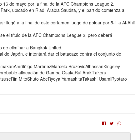
 16 de mayo por la final de la AFC Champions League 2.
 Park, ubicado en Riad, Arabia Saudita, y el partido comienza a
sr llegó a la final de este certamen luego de golear por 5-1 a Al-Ahli
varse el título de la AFC Champions League 2, pero deberá
go de eliminar a Bangkok United.
cal de Japón, e intentará dar el batacazo contra el conjunto de
SimakanAmriIñigo MartínezMarcelo BrozovicAlhassanKingsley
probable alineación de Gamba OsakaRui ArakiTakeru
tsuseRin MitoShuto AbeRyoya YamashitaTakashi UsamiRyotaro