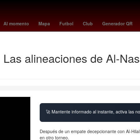
clases 10 de noviembre
tabla goleo mundial 2026
One Direction
Al momento
Mapa
Futbol
Club
Generador QR
Resultados Loteria Nacional Sorteo Mayor
Maíz transgénico
 Las alineaciones de Al-Na
🚀 Mantente informado al instante, activa las n
Después de un empate decepcionante con Al-Hilal 
en otro torneo.