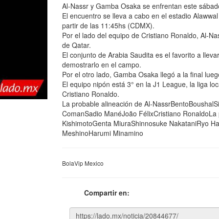
Al-Nassr y Gamba Osaka se enfrentan este sábado
El encuentro se lleva a cabo en el estadio Alawwal
partir de las 11:45hs (CDMX).
Por el lado del equipo de Cristiano Ronaldo, Al-Nas
de Qatar.
El conjunto de Arabia Saudita es el favorito a lle
demostrarlo en el campo.
Por el otro lado, Gamba Osaka llegó a la final lue
El equipo nipón está 3° en la J1 League, la liga lo
Cristiano Ronaldo.
La probable alineación de Al-NassrBentoBoushal
ComanSadio ManéJoão FélixCristiano RonaldoLa 
KishimotoGenta MiuraShinnosuke NakataniRyo Ha
MeshinoHarumi Minamino
BolaVip Mexico
Compartir en: