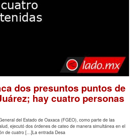
aca dos presuntos puntos de
 Juárez; hay cuatro personas
 General del Estado de Oaxaca (FGEO), como parte de las
salud, ejecutó dos órdenes de cateo de manera simultánea en el
ción de cuatro […]La entrada Desa