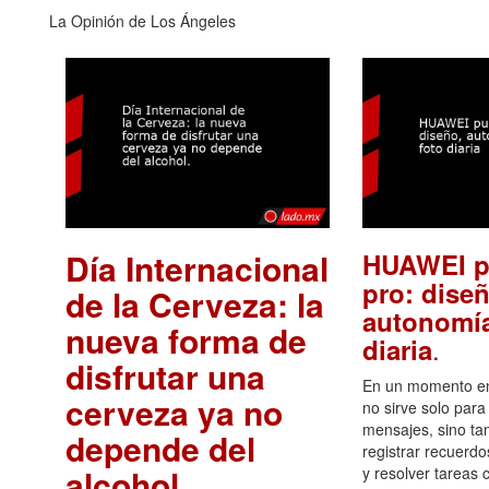
La Opinión de Los Ángeles
Día Internacional
HUAWEI p
pro: diseñ
de la Cerveza: la
autonomía
nueva forma de
.
diaria
disfrutar una
En un momento en 
cerveza ya no
no sirve solo para
mensajes, sino ta
depende del
registrar recuerdo
alcohol.
.
y resolver tareas c