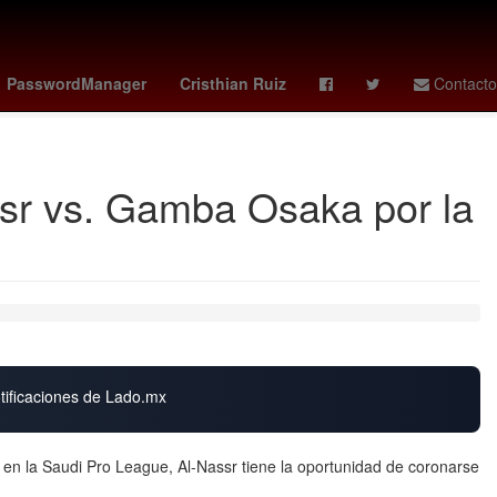
deportivo cali - pasto
Marc Cucurella
ebola virus
PasswordManager
Cristhian Ruiz
Contacto
ssr vs. Gamba Osaka por la
otificaciones de Lado.mx
en la Saudi Pro League, Al-Nassr tiene la oportunidad de coronarse