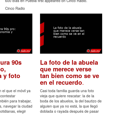
600 días en Puebla first appeared on Cinco Radio.
Cinco Radio
ura 90s
La foto de la abuela
o,
que merece verse
 y foto
tan bien como se ve
.
en el recuerdo
el que el móvil ya
Casi toda familia guarda una foto
 contestar
vieja que quiere rescatar: la de la
mbién para trabajar,
boda de los abuelos, la del bautizo de
s, navegar la ciudad
alguien que ya no está, la que llegó
otidianas, elegir
doblada o rayada después de pasar