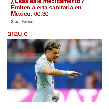
¿Usas este medicamento?
Emiten alerta sanitaria en
. 00:30
México
Grupo Fórmula
araujo