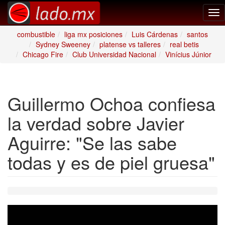
Tog
nav
combustible
liga mx posiciones
Luis Cárdenas
santos
Sydney Sweeney
platense vs talleres
real betis
Chicago Fire
Club Universidad Nacional
Vinícius Júnior
Guillermo Ochoa confiesa
la verdad sobre Javier
Aguirre: "Se las sabe
todas y es de piel gruesa"