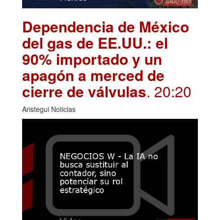
Dependencia de México
del gas de EE.UU.: el
90% importado y un
apagón a merced de
cierre de válvulas
. 20:20
Aristegui Noticias