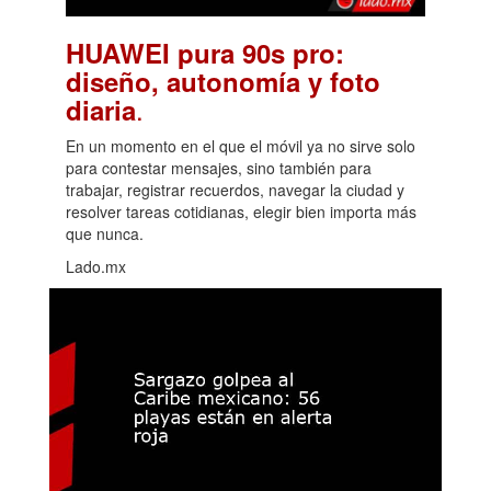
HUAWEI pura 90s pro:
diseño, autonomía y foto
.
diaria
En un momento en el que el móvil ya no sirve solo
para contestar mensajes, sino también para
trabajar, registrar recuerdos, navegar la ciudad y
resolver tareas cotidianas, elegir bien importa más
que nunca.
Lado.mx