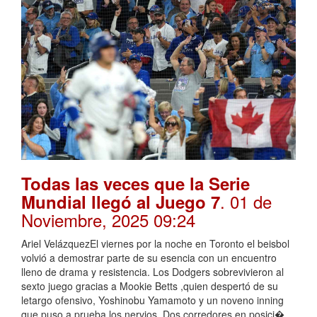
Todas las veces que la Serie
. 01 de
Mundial llegó al Juego 7
Noviembre, 2025 09:24
Ariel VelázquezEl viernes por la noche en Toronto el beisbol
volvió a demostrar parte de su esencia con un encuentro
lleno de drama y resistencia. Los Dodgers sobrevivieron al
sexto juego gracias a Mookie Betts ,quien despertó de su
letargo ofensivo, Yoshinobu Yamamoto y un noveno inning
que puso a prueba los nervios. Dos corredores en posici�