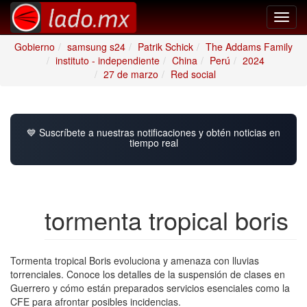
Toggl
navig
Gobierno
samsung s24
Patrik Schick
The Addams Family
instituto - independiente
China
Perú
2024
27 de marzo
Red social
💙 Suscríbete a nuestras notificaciones y obtén noticias en
tiempo real
tormenta tropical boris
Tormenta tropical Boris evoluciona y amenaza con lluvias
torrenciales. Conoce los detalles de la suspensión de clases en
Guerrero y cómo están preparados servicios esenciales como la
CFE para afrontar posibles incidencias.