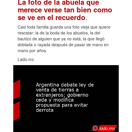
La foto de la abuela que
merece verse tan bien como
.
se ve en el recuerdo
Casi toda familia guarda una foto vieja que quiere
rescatar: la de la boda de los abuelos, la del
bautizo de alguien que ya no está, la que llegó
doblada o rayada después de pasar de mano en
mano por años.
Lado.mx