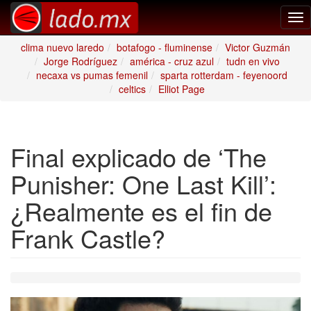
Tog
nav
clima nuevo laredo
botafogo - fluminense
Victor Guzmán
Jorge Rodríguez
américa - cruz azul
tudn en vivo
necaxa vs pumas femenil
sparta rotterdam - feyenoord
celtics
Elliot Page
Final explicado de ‘The
Punisher: One Last Kill’:
¿Realmente es el fin de
Frank Castle?