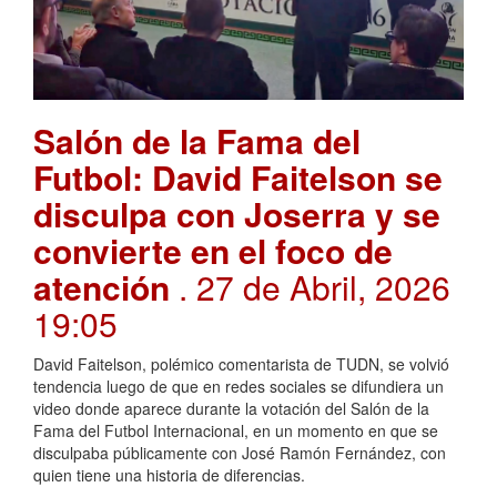
Salón de la Fama del
Futbol: David Faitelson se
disculpa con Joserra y se
convierte en el foco de
atención
. 27 de Abril, 2026
19:05
David Faitelson, polémico comentarista de TUDN, se volvió
tendencia luego de que en redes sociales se difundiera un
video donde aparece durante la votación del Salón de la
Fama del Futbol Internacional, en un momento en que se
disculpaba públicamente con José Ramón Fernández, con
quien tiene una historia de diferencias.