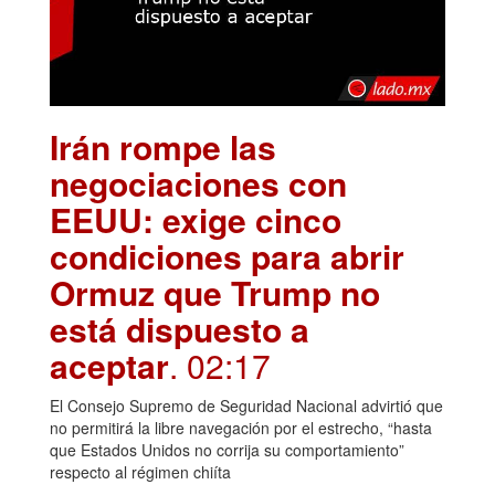
Irán rompe las
negociaciones con
EEUU: exige cinco
condiciones para abrir
Ormuz que Trump no
está dispuesto a
aceptar
. 02:17
El Consejo Supremo de Seguridad Nacional advirtió que
no permitirá la libre navegación por el estrecho, “hasta
que Estados Unidos no corrija su comportamiento”
respecto al régimen chiíta