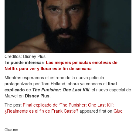
Créditos: Disney Plus
Te puede interesar:
Las mejores películas emotivas de
Netflix para ver y llorar este fin de semana
Mientras esperamos el estreno de la nueva película
protagonizada por Tom Holland, ahora ya conoces el
final
explicado
de
The Punisher: One Last Kill
, el nuevo especial de
Marvel en
Disney Plus
.
The post
Final explicado de ‘The Punisher: One Last Kill’:
¿Realmente es el fin de Frank Castle?
appeared first on
Gluc
.
Gluc.mx