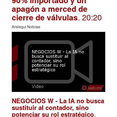
apagón a merced de
cierre de válvulas
. 20:20
Aristegui Noticias
NEGOCIOS W - La IA no busca
sustituir al contador, sino
.
potenciar su rol estratégico