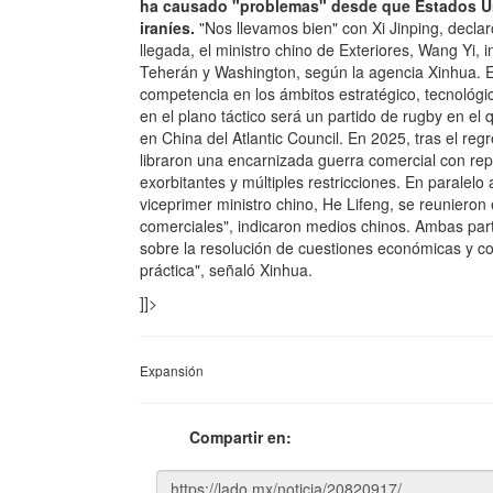
ha causado "problemas" desde que Estados Uni
iraníes.
"Nos llevamos bien" con Xi Jinping, decla
llegada, el ministro chino de Exteriores, Wang Yi, 
Teherán y Washington, según la agencia Xinhua. 
competencia en los ámbitos estratégico, tecnológi
en el plano táctico será un partido de rugby en el
en China del Atlantic Council. En 2025, tras el r
libraron una encarnizada guerra comercial con re
exorbitantes y múltiples restricciones. En paralelo
viceprimer ministro chino, He Lifeng, se reuniero
comerciales", indicaron medios chinos. Ambas part
sobre la resolución de cuestiones económicas y co
práctica", señaló Xinhua.
]]>
Expansión
Compartir en: