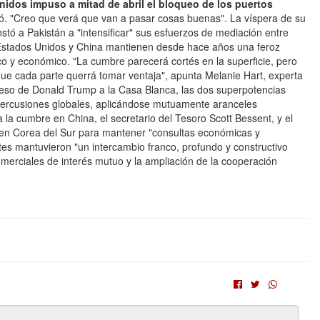
dos impuso a mitad de abril el bloqueo de los puertos
ró. "Creo que verá que van a pasar cosas buenas". La víspera de su
instó a Pakistán a "intensificar" sus esfuerzos de mediación entre
Estados Unidos y China mantienen desde hace años una feroz
co y económico. "La cumbre parecerá cortés en la superficie, pero
 que cada parte querrá tomar ventaja", apunta Melanie Hart, experta
egreso de Donald Trump a la Casa Blanca, las dos superpotencias
percusiones globales, aplicándose mutuamente aranceles
 a la cumbre en China, el secretario del Tesoro Scott Bessent, y el
n en Corea del Sur para mantener "consultas económicas y
es mantuvieron "un intercambio franco, profundo y constructivo
merciales de interés mutuo y la ampliación de la cooperación