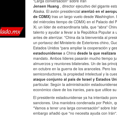
"Larga conversación" sobre Irán
Jensen Huang
, director ejecutivo del gigante e
Alaska. El avión presidencial
aterrizó en el aerop
de CDMX)
tras un largo vuelo desde Washington. E
del miércoles tiempo de CDMX) en el Palacio del Pu
Xi, un líder de extraordinaria talla, que "abra" C
talento y ayudar a llevar a la República Popular a 
antes de aterrizar. "China da la bienvenida al pre
un portavoz del Ministerio de Exteriores chino, G
Estados Unidos "para ampliar la cooperación y gest
estadounidense
a China
desde la que realizar
mandato. Ambos líderes pasarán mucho tiempo jun
almuerzos y reuniones bilaterales. Un de las princ
en octubre en la guerra de los aranceles. Pero los
semiconductores, la propiedad intelectual y la cue
ataque conjunto al país de Israel y Estados U
particular. Según la administración estadounidens
económico clave de los iraníes, para que utilice su 
El presidente estadounidense ya ha intentado pone
sanciones. Una maniobra condenada por Pekín, que
"Vamos a tener una larga conversación" sobre Irán,
embargo añadió que "no necesita ayuda con Irán