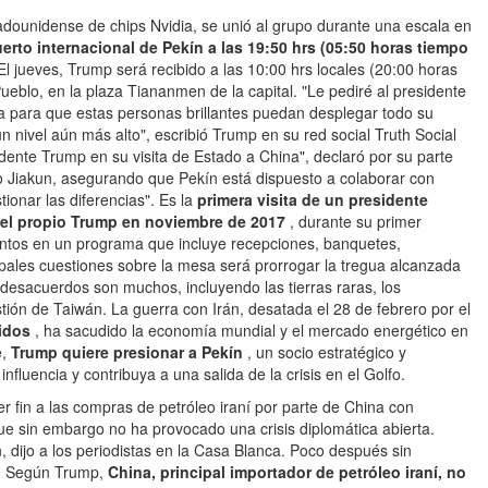
stadounidense de chips Nvidia, se unió al grupo durante una escala en
uerto internacional de Pekín a las 19:50 hrs (05:50 horas tiempo
l jueves, Trump será recibido a las 10:00 hrs locales (20:00 horas
eblo, en la plaza Tiananmen de la capital. "Le pediré al presidente
hina para que estas personas brillantes puedan desplegar todo su
un nivel aún más alto", escribió Trump en su red social Truth Social
sidente Trump en su visita de Estado a China", declaró por su parte
uo Jiakun, asegurando que Pekín está dispuesto a colaborar con
ionar las diferencias". Es la
primera visita de un presidente
a el propio Trump en noviembre de 2017
, durante su primer
tos en un programa que incluye recepciones, banquetes,
ipales cuestiones sobre la mesa será prorrogar la tregua alcanzada
 desacuerdos son muchos, incluyendo las tierras raras, los
stión de Taiwán. La guerra con Irán, desatada el 28 de febrero por el
nidos
, ha sacudido la economía mundial y el mercado energético en
e,
Trump quiere presionar a Pekín
, un socio estratégico y
influencia y contribuya a una salida de la crisis en el Golfo.
r fin a las compras de petróleo iraní por parte de China con
 sin embargo no ha provocado una crisis diplomática abierta.
 dijo a los periodistas en la Casa Blanca. Poco después sin
". Según Trump,
China, principal importador de petróleo iraní, no