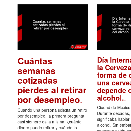
Cuántas
Día Intern
la Cerveza
semanas
forma de d
cotizadas
una cerve
pierdes al retirar
depende d
.
alcohol.
por desempleo
.
Ciudad de México,
Cuando una persona solicita un retiro
Durante décadas, 
por desempleo, la primera pregunta
significaba hablar
casi siempre es la misma: ¿cuánto
alcohol. Sin embar
dinero puedo retirar y cuándo lo
consumo están ev