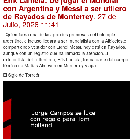
Erik Lamela: De jugar el Mundial
con Argentina y Messi a ser utilero
. 27 de
de Rayados de Monterrey
Julio, 2026 11:41
Quien fuera una de las grandes promesas del balompié
argentino, e incluso llegara a ser mundialista con la Albiceleste
compartiendo vestidor con Lionel Messi, hoy está en Rayados,
aunque con un registro que ha llamado la atención.El
exfutbolista del Tottenham, Erik Lamela, forma parte del cuerpo
técnico de Matías Almeyda en Monterrey y apa
El Siglo de Torreón