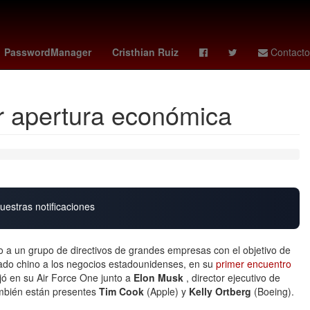
enezolanos
El Paso
Computación en la nube
PasswordManager
Cristhian Ruiz
Contacto
ir apertura económica
uestras notificaciones
o a un grupo de directivos de grandes empresas con el objetivo de
cado chino a los negocios estadounidenses, en su
primer encuentro
jó en su Air Force One junto a
Elon Musk
, director ejecutivo de
mbién están presentes
Tim Cook
(Apple) y
Kelly Ortberg
(Boeing).