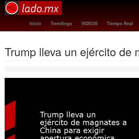
One Direction
27 de marzo
2024
Gobiern
Inicio
Trendings
VIDEOS
Tiempo Real
Trump lleva un ejército de