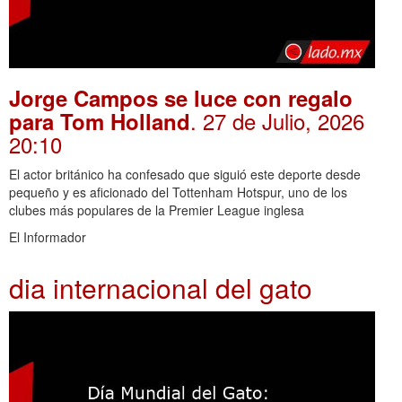
Jorge Campos se luce con regalo
. 27 de Julio, 2026
para Tom Holland
20:10
El actor británico ha confesado que siguió este deporte desde
pequeño y es aficionado del Tottenham Hotspur, uno de los
clubes más populares de la Premier League inglesa
El Informador
dia internacional del gato