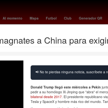
o
Argentina
España
casas infonavit o viviendas recuperadas
V
Al momento
Mapa
Futbol
Club
Generador QR
 magnates a China para exig
📢 No te pierdas ninguna noticia, suscríbete a n
Donald Trump llegó este miércoles a Pekín
junt
pedir a su homólogo Xi Jinping que "abra" el mer
bilateral desde 2017.
El presidente republicano via
Tesla y SpaceX y hombre más rico del mundo. Ta