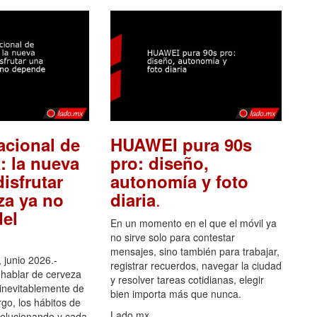
acional de
HUAWEI pura 90s
: la nueva
pro: diseño,
isfrutar
autonomía y foto
.
za ya no
diaria
el
En un momento en el que el móvil ya
no sirve solo para contestar
mensajes, sino también para trabajar,
 junio 2026.-
registrar recuerdos, navegar la ciudad
hablar de cerveza
y resolver tareas cotidianas, elegir
 inevitablemente de
bien importa más que nunca.
go, los hábitos de
Lado.mx
olucionando y cada