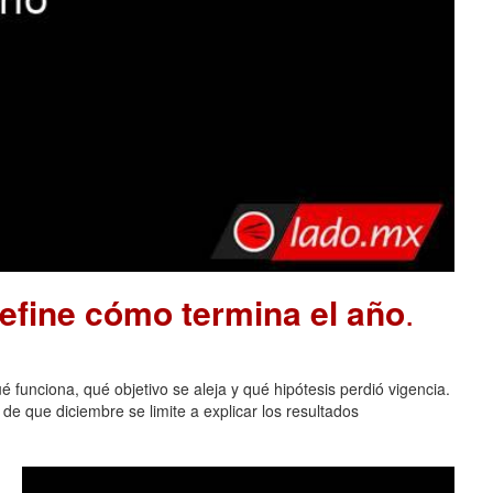
define cómo termina el año
.
 funciona, qué objetivo se aleja y qué hipótesis perdió vigencia.
de que diciembre se limite a explicar los resultados