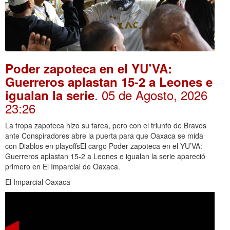
Poder zapoteca en el YU’VA:
Guerreros aplastan 15-2 a Leones e
. 05 de Agosto, 2026
igualan la serie
23:26
La tropa zapoteca hizo su tarea, pero con el triunfo de Bravos
ante Conspiradores abre la puerta para que Oaxaca se mida
con Diablos en playoffsEl cargo Poder zapoteca en el YU’VA:
Guerreros aplastan 15-2 a Leones e igualan la serie apareció
primero en El Imparcial de Oaxaca.
El Imparcial Oaxaca