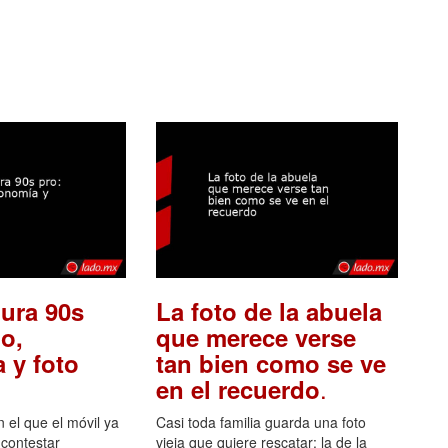
ura 90s
La foto de la abuela
o,
que merece verse
 y foto
tan bien como se ve
.
en el recuerdo
el que el móvil ya
Casi toda familia guarda una foto
 contestar
vieja que quiere rescatar: la de la