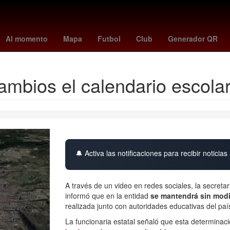
Semana Santa
america vs nashville
Star Wars
santos vs recoleta
Al momento
Mapa
Futbol
Club
Generador QR
ambios el calendario escola
🔔 Activa las notificaciones para recibir noticias 
A través de un video en redes sociales, la secret
informó que en la entidad
se mantendrá sin modi
realizada junto con autoridades educativas del país
La funcionaria estatal señaló que esta determinac