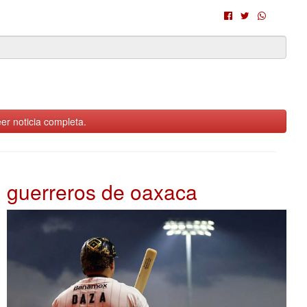
er noticia completa.
guerreros de oaxaca