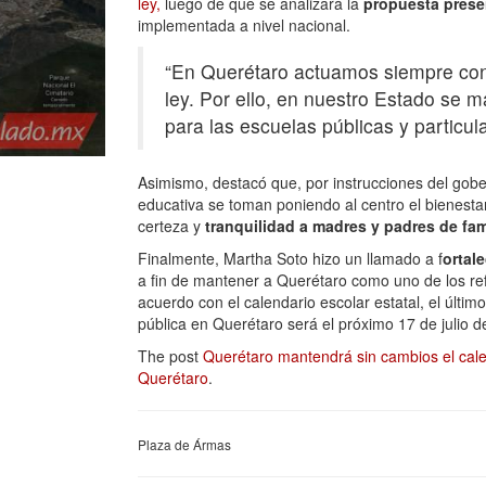
ley,
luego de que se analizará la
propuesta prese
implementada a nivel nacional.
“En Querétaro actuamos siempre con 
ley. Por ello, en nuestro Estado se 
para las escuelas públicas y particul
Asimismo, destacó que, por instrucciones del gob
educativa se toman poniendo al centro el bienesta
certeza y
tranquilidad a madres y padres de fami
Finalmente, Martha Soto hizo un llamado a f
ortal
a fin de mantener a Querétaro como uno de los re
acuerdo con el calendario escolar estatal, el últim
pública en Querétaro será el próximo 17 de julio d
The post
Querétaro mantendrá sin cambios el cal
Querétaro
.
Plaza de Ármas