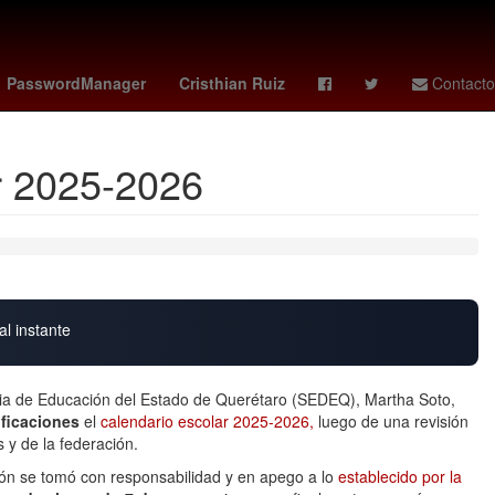
coby white
padres - angels
trail blazers - suns
PasswordManager
Cristhian Ruiz
Contacto
r 2025-2026
al instante
aria de Educación del Estado de Querétaro (SEDEQ), Martha Soto,
ficaciones
el
calendario escolar 2025-2026,
luego de una revisión
 y de la federación.
ión se tomó con responsabilidad y en apego a lo
establecido por la