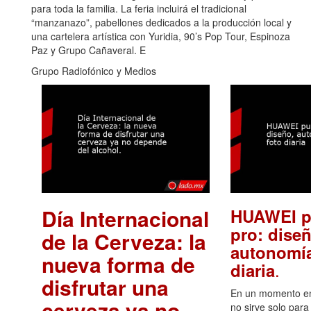
para toda la familia. La feria incluirá el tradicional
“manzanazo”, pabellones dedicados a la producción local y
una cartelera artística con Yuridia, 90’s Pop Tour, Espinoza
Paz y Grupo Cañaveral. E
Grupo Radiofónico y Medios
Día Internacional
HUAWEI p
pro: diseñ
de la Cerveza: la
autonomía
nueva forma de
.
diaria
disfrutar una
En un momento en 
cerveza ya no
no sirve solo para