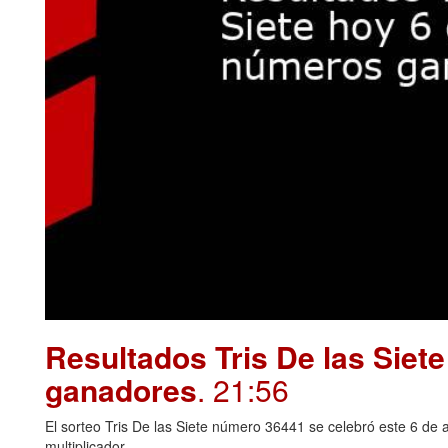
Resultados Tris De las Siet
ganadores
. 21:56
El sorteo Tris De las Siete número 36441 se celebró este 6 de 
multiplicador.