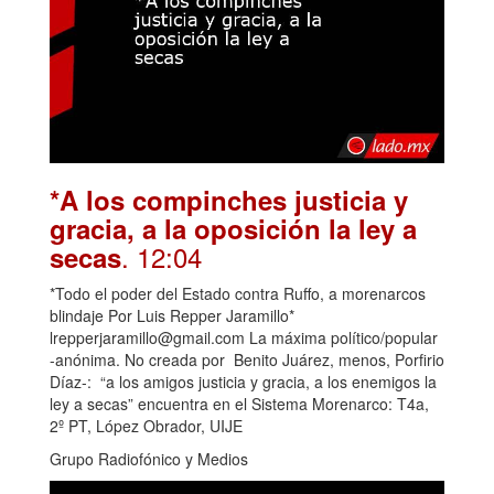
*A los compinches justicia y
gracia, a la oposición la ley a
. 12:04
secas
*Todo el poder del Estado contra Ruffo, a morenarcos
blindaje Por Luis Repper Jaramillo*
lrepperjaramillo@gmail.com La máxima político/popular
-anónima. No creada por Benito Juárez, menos, Porfirio
Díaz-: “a los amigos justicia y gracia, a los enemigos la
ley a secas” encuentra en el Sistema Morenarco: T4a,
2º PT, López Obrador, UIJE
Grupo Radiofónico y Medios