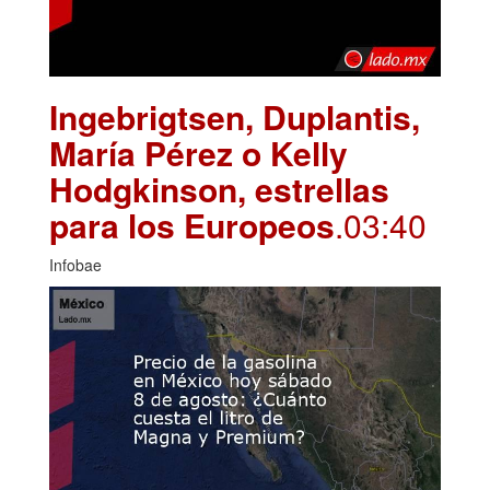
Ingebrigtsen, Duplantis,
María Pérez o Kelly
Hodgkinson, estrellas
para los Europeos
.03:40
Infobae