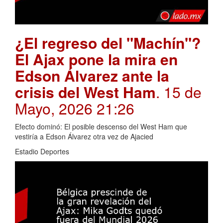
¿El regreso del "Machín"?
El Ajax pone la mira en
Edson Álvarez ante la
crisis del West Ham
. 15 de
Mayo, 2026 21:26
Efecto dominó: El posible descenso del West Ham que
vestiría a Edson Álvarez otra vez de Ajacied
Estadio Deportes