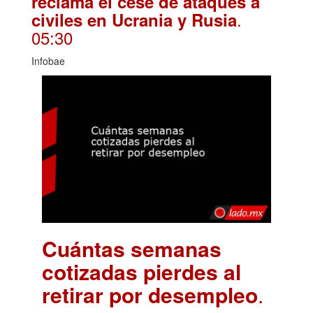
reclama el cese de ataques a
.
civiles en Ucrania y Rusia
05:30
Infobae
Cuántas semanas
cotizadas pierdes al
retirar por desempleo
.