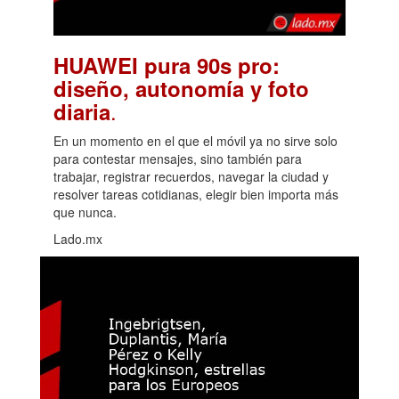
HUAWEI pura 90s pro:
diseño, autonomía y foto
.
diaria
En un momento en el que el móvil ya no sirve solo
para contestar mensajes, sino también para
trabajar, registrar recuerdos, navegar la ciudad y
resolver tareas cotidianas, elegir bien importa más
que nunca.
Lado.mx