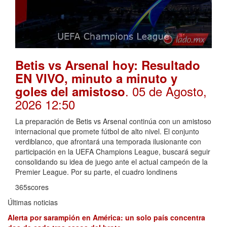
Betis vs Arsenal hoy: Resultado
EN VIVO, minuto a minuto y
. 05 de Agosto,
goles del amistoso
2026 12:50
La preparación de Betis vs Arsenal continúa con un amistoso
internacional que promete fútbol de alto nivel. El conjunto
verdiblanco, que afrontará una temporada ilusionante con
participación en la UEFA Champions League, buscará seguir
consolidando su idea de juego ante el actual campeón de la
Premier League. Por su parte, el cuadro londinens
365scores
Últimas noticias
Alerta por sarampión en América: un solo país concentra