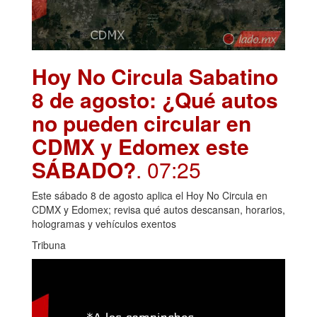
Hoy No Circula Sabatino
8 de agosto: ¿Qué autos
no pueden circular en
CDMX y Edomex este
SÁBADO?
. 07:25
Este sábado 8 de agosto aplica el Hoy No Circula en
CDMX y Edomex; revisa qué autos descansan, horarios,
hologramas y vehículos exentos
Tribuna