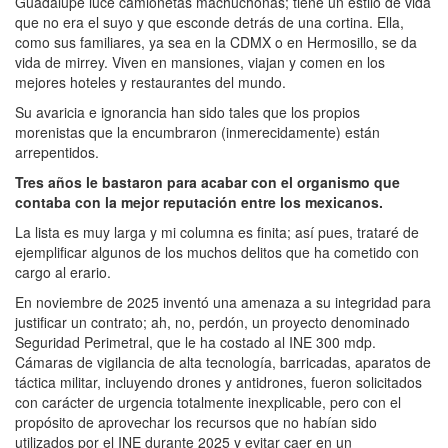
Guadalupe luce camionetas machuchonas; tiene un estilo de vida
que no era el suyo y que esconde detrás de una cortina. Ella,
como sus familiares, ya sea en la CDMX o en Hermosillo, se da
vida de mirrey. Viven en mansiones, viajan y comen en los
mejores hoteles y restaurantes del mundo.
Su avaricia e ignorancia han sido tales que los propios
morenistas que la encumbraron (inmerecidamente) están
arrepentidos.
Tres años le bastaron para acabar con el organismo que
contaba con la mejor reputación entre los mexicanos.
La lista es muy larga y mi columna es finita; así pues, trataré de
ejemplificar algunos de los muchos delitos que ha cometido con
cargo al erario.
En noviembre de 2025 inventó una amenaza a su integridad para
justificar un contrato; ah, no, perdón, un proyecto denominado
Seguridad Perimetral, que le ha costado al INE 300 mdp.
Cámaras de vigilancia de alta tecnología, barricadas, aparatos de
táctica militar, incluyendo drones y antidrones, fueron solicitados
con carácter de urgencia totalmente inexplicable, pero con el
propósito de aprovechar los recursos que no habían sido
utilizados por el INE durante 2025 y evitar caer en un