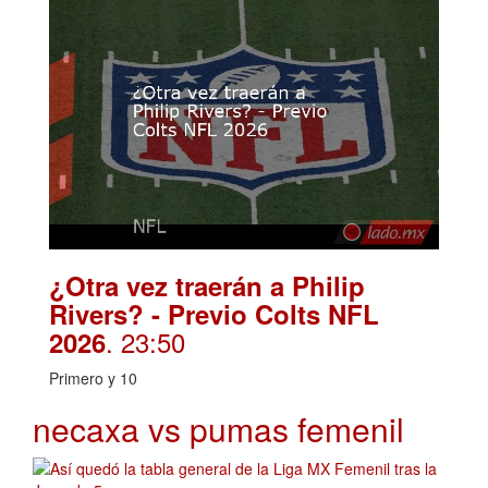
¿Otra vez traerán a Philip
Rivers? - Previo Colts NFL
. 23:50
2026
Primero y 10
necaxa vs pumas femenil