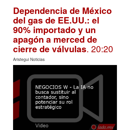
Dependencia de México
del gas de EE.UU.: el
90% importado y un
apagón a merced de
cierre de válvulas
. 20:20
Aristegui Noticias