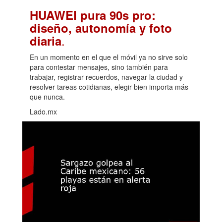
HUAWEI pura 90s pro:
diseño, autonomía y foto
.
diaria
En un momento en el que el móvil ya no sirve solo
para contestar mensajes, sino también para
trabajar, registrar recuerdos, navegar la ciudad y
resolver tareas cotidianas, elegir bien importa más
que nunca.
Lado.mx