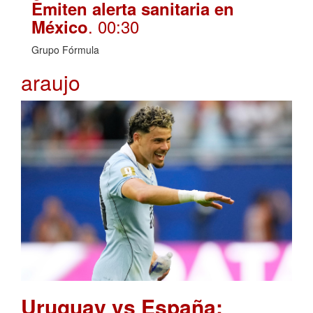
Emiten alerta sanitaria en
. 00:30
México
Grupo Fórmula
araujo
Uruguay vs España: