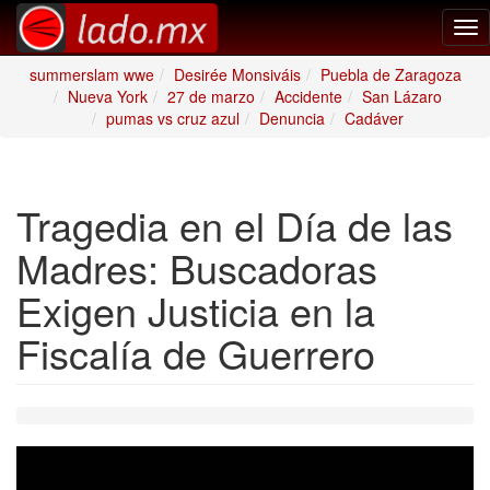
Tog
nav
summerslam wwe
Desirée Monsiváis
Puebla de Zaragoza
Nueva York
27 de marzo
Accidente
San Lázaro
pumas vs cruz azul
Denuncia
Cadáver
Tragedia en el Día de las
Madres: Buscadoras
Exigen Justicia en la
Fiscalía de Guerrero